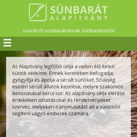
sünökről sünbarátoknak sünbarátoktól
☰
Az Alapítvány legfőbb célja a vadon élő keleti
sünök védelme. Ennek keretében befogadja,
gyógyítja és ápolja a sérült sünöket. Szükség
esetén sérült állatok kezelése, melyre szakorvos
bevonásával kerül sor. Az alapítvány célja elérése
érdekében oktatásokat és rendezvényeket
szervez, melyeken iránymutatást ad a sünökön
segíteni vágyó emberek számára.