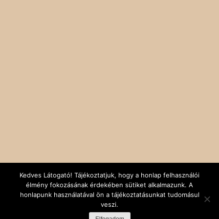
Kedves Látogató! Tájékoztatjuk, hogy a honlap felhasználói
élmény fokozásának érdekében sütiket alkalmazunk. A
honlapunk használatával ön a tájékoztatásunkat tudomásul
veszi.
Rólunk
Kapcsolat
Facebook
Minden jog fenntartva: Sünbarát Alapítvány,