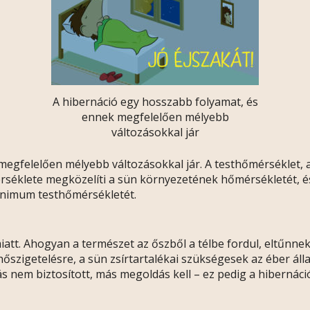
A hibernáció egy hosszabb folyamat, és
ennek megfelelően mélyebb
változásokkal jár
megfelelően mélyebb változásokkal jár. A testhőmérséklet, 
rséklete megközelíti a sün környezetének hőmérsékletét, és
minimum testhőmérsékletét.
iatt. Ahogyan a természet az őszből a télbe fordul, eltűnne
 hőszigetelésre, a sün zsírtartalékai szükségesek az éber ál
s nem biztosított, más megoldás kell – ez pedig a hibernáci