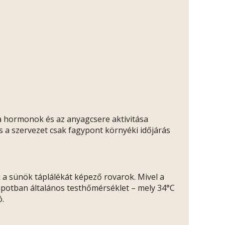
a hormonok és az anyagcsere aktivitása
 a szervezet csak fagypont környéki időjárás
k a sünök táplálékát képező rovarok. Mivel a
lapotban általános testhőmérséklet – mely 34°C
ó.