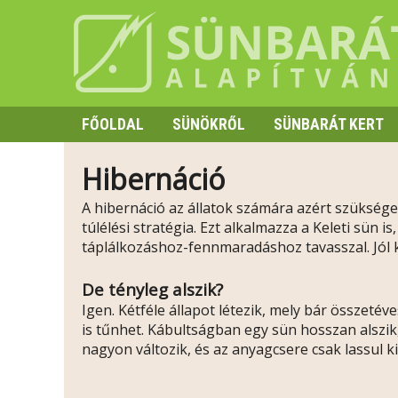
FŐOLDAL
SÜNÖKRŐL
SÜNBARÁT KERT
SZAPORODÁS
Hibernáció
HIBERNÁCIÓ
A hibernáció az állatok számára azért szükséges
TÜSKE ÉS VISELKEDÉS
túlélési stratégia. Ezt alkalmazza a Keleti sün 
táplálkozáshoz-fennmaradáshoz tavasszal. Jól 
De tényleg alszik?
Igen. Kétféle állapot létezik, mely bár összet
is tűnhet. Kábultságban egy sün hosszan alszik
nagyon változik, és az anyagcsere csak lassul kic