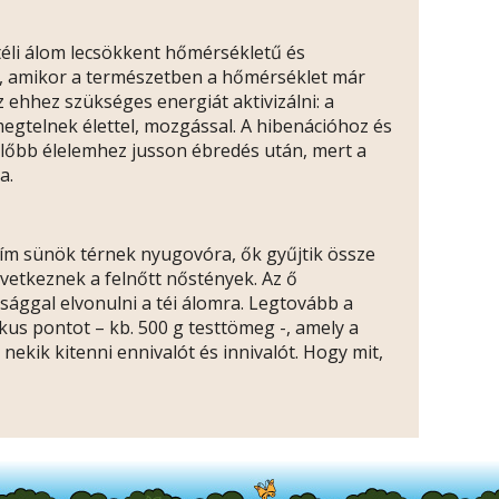
a téli álom lecsökkent hőmérsékletű és
dik, amikor a természetben a hőmérséklet már
az ehhez szükséges energiát aktivizálni: a
 megtelnek élettel, mozgással. A hibenációhoz és
előbb élelemhez jusson ébredés után, mert a
a.
t hím sünök térnek nyugovóra, ők gyűjtik össze
vetkeznek a felnőtt nőstények. Az ő
sággal elvonulni a téi álomra. Legtovább a
kus pontot – kb. 500 g testtömeg -, amely a
nekik kitenni ennivalót és innivalót. Hogy mit,