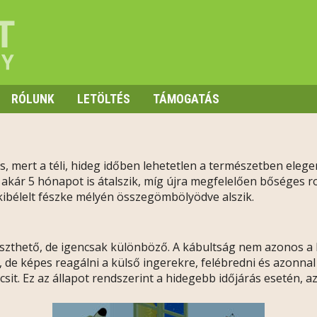
RÓLUNK
LETÖLTÉS
TÁMOGATÁS
, mert a téli, hideg időben lehetetlen a természetben elegen
is, akár 5 hónapot is átalszik, míg újra megfelelően bőséges 
kibélelt fészke mélyén összegömbölyödve alszik.
éveszthető, de igencsak különböző. A kábultság nem azonos a
, de képes reagálni a külső ingerekre, felébredni és azonn
sit. Ez az állapot rendszerint a hidegebb időjárás esetén, az