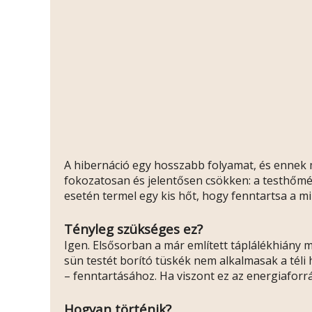
A hibernáció egy hosszabb folyamat, és ennek 
fokozatosan és jelentősen csökken: a testhőmé
esetén termel egy kis hőt, hogy fenntartsa a 
Tényleg szükséges ez?
Igen. Elsősorban a már említett táplálékhiány m
sün testét borító tüskék nem alkalmasak a téli
– fenntartásához. Ha viszont ez az energiaforrá
Hogyan történik?