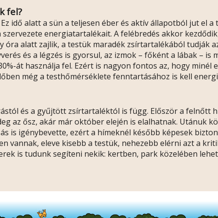
 fel?
Ez idő alatt a sün a teljesen éber és aktív állapotból jut el 
i a szervezete energiatartalékait. A felébredés akkor kezdő
y óra alatt zajlik, a testük maradék zsírtartalékából tudják 
verés és a légzés is gyorsul, az izmok – főként a lábak – is
0%-át használja fel. Ezért is nagyon fontos az, hogy minél 
zi időben még a testhőmérséklete fenntartásához is kell energi
stól és a gyűjtött zsírtartaléktól is függ. Először a felnőt
g az ősz, akár már október elején is elalhatnak. Utánuk kö
s is igénybevette, ezért a hímeknél később képesek bizton
 vannak, eleve kisebb a testük, nehezebb elérni azt a kriti
rek is tudunk segíteni nekik: kertben, park közelében lehet 