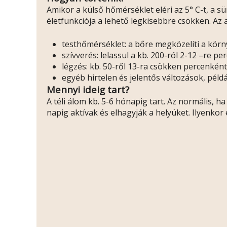
Amikor a külső hőmérséklet eléri az 5° C-t, a s
életfunkciója a lehető legkisebbre csökken. Az 
testhőmérséklet: a bőre megközelíti a kör
szívverés: lelassul a kb. 200-ról 2-12 –re p
légzés: kb. 50-ről 13-ra csökken percenként
egyéb hirtelen és jelentős változások, péld
Mennyi ideig tart?
A téli álom kb. 5-6 hónapig tart. Az normális, h
napig aktívak és elhagyják a helyüket. Ilyenko