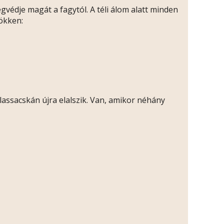
gvédje magát a fagytól. A téli álom alatt minden
sökken:
 lassacskán újra elalszik. Van, amikor néhány