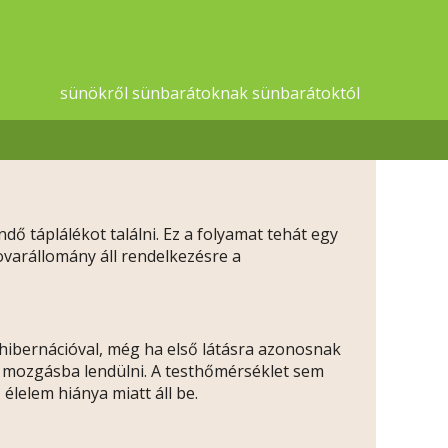
sünökről sünbarátoknak sünbarátoktól
dő táplálékot találni. Ez a folyamat tehát egy
rovarállomány áll rendelkezésre a
 hibernációval, még ha első látásra azonosnak
al mozgásba lendülni. A testhőmérséklet sem
 élelem hiánya miatt áll be.