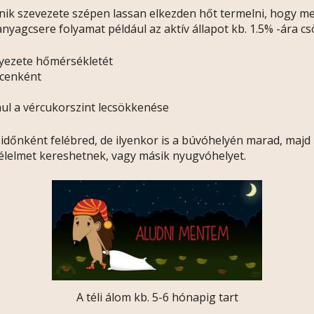
ünik szevezete szépen lassan elkezden hőt termelni, hogy me
anyagcsere folyamat például az aktív állapot kb. 1.5% -ára c
nyezete hőmérsékletét
ercenként
ául a vércukorszint lecsökkenése
a időnként felébred, de ilyenkor is a búvóhelyén marad, majd
r élelmet kereshetnek, vagy másik nyugvóhelyet.
A téli álom kb. 5-6 hónapig tart