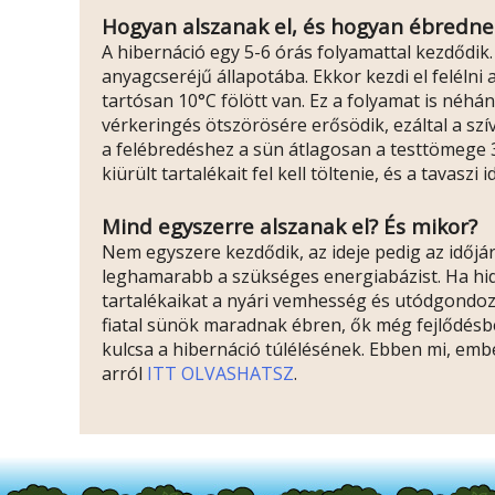
Hogyan alszanak el, és hogyan ébrednek
A hibernáció egy 5-6 órás folyamattal kezdődik. 
anyagcseréjű állapotába. Ekkor kezdi el feléln
tartósan 10°C fölött van. Ez a folyamat is néhán
vérkeringés ötszörösére erősödik, ezáltal a szív
a felébredéshez a sün átlagosan a testtömege 3
kiürült tartalékait fel kell töltenie, és a tavas
Mind egyszerre alszanak el? És mikor?
Nem egyszere kezdődik, az ideje pedig az időjárá
leghamarabb a szükséges energiabázist. Ha hide
tartalékaikat a nyári vemhesség és utódgondozá
fiatal sünök maradnak ébren, ők még fejlődésben
kulcsa a hibernáció túlélésének. Ebben mi, embe
arról
ITT OLVASHATSZ
.