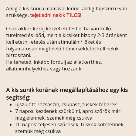
Amíg a kis süni a mamával lenne, addig tápszerre van
szüksége,
tejet adni nekik TILOS!
Csak akkor kezdj kézzel etetésbe, ha van kellő
türelmed és időd, mert a kicsiket bizony 2-3 óránként
kell etetni, etetés után stimulálni* őket és
folyamatosan megfelelő hőmérsékletet kell nekik
biztosítani.
Ha teheted, inkább fordulj az állatkerthez,
állatmenhelyekhez vagy hozzánk.
A kis sünik korának megállapításához egy kis
segítség:
újszülött: rózsaszín, csupasz, tüskék fehérek
7 napos: kezdenek szürkülni, apró szőrök már
megjelennek, szemek még csukva
10 napos: teljesen szőrösek, tüskék sötétebbek,
szemük még csukva