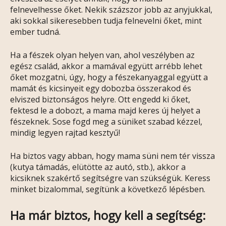
felnevelhesse őket. Nekik százszor jobb az anyjukkal,
aki sokkal sikeresebben tudja felnevelni őket, mint
ember tudná.
Ha a fészek olyan helyen van, ahol veszélyben az
egész család, akkor a mamával együtt arrébb lehet
őket mozgatni, úgy, hogy a fészekanyaggal együtt a
mamát és kicsinyeit egy dobozba összerakod és
elviszed biztonságos helyre. Ott engedd ki őket,
fektesd le a dobozt, a mama majd keres új helyet a
fészeknek. Sose fogd meg a süniket szabad kézzel,
mindig legyen rajtad kesztyű!
Ha biztos vagy abban, hogy mama süni nem tér vissza
(kutya támadás, elütötte az autó, stb.), akkor a
kicsiknek szakértő segítségre van szükségük. Keress
minket bizalommal, segítünk a következő lépésben.
Ha már biztos, hogy kell a segítség: