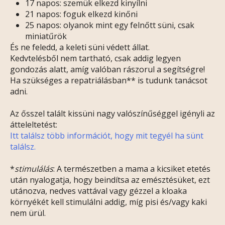
17 napos: szemük elkezd kinyílni
21 napos: foguk elkezd kinőni
25 napos: olyanok mint egy felnőtt süni, csak
miniatűrök
És ne feledd, a keleti süni védett állat.
Kedvtelésből nem tartható, csak addig legyen
gondozás alatt, amíg valóban rászorul a segítségre!
Ha szükséges a repatriálásban** is tudunk tanácsot
adni.
Az ősszel talált kissüni nagy valószínűséggel igényli az
átteleltetést:
Itt találsz több információt, hogy mit tegyél ha sünt
találsz.
*
stimulálás
: A természetben a mama a kicsiket etetés
után nyalogatja, hogy beindítsa az emésztésüket, ezt
utánozva, nedves vattával vagy gézzel a kloaka
környékét kell stimulálni addig, míg pisi és/vagy kaki
nem ürül.