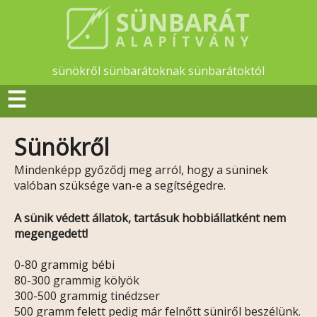
sünökről sünbarátoknak sünbarátoktól
☰
Sünökről
Mindenképp győződj meg arról, hogy a süninek
valóban szüksége van-e a segítségedre.
A sünik védett állatok, tartásuk hobbiállatként nem
megengedett!
0-80 grammig bébi
80-300 grammig kölyök
300-500 grammig tinédzser
500 gramm felett pedig már felnőtt süniről beszélünk.