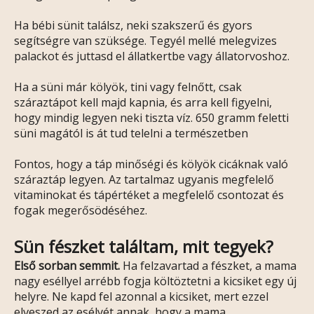
Ha bébi sünit találsz, neki szakszerű és gyors
segítségre van szüksége. Tegyél mellé melegvizes
palackot és juttasd el állatkertbe vagy állatorvoshoz.
Ha a süni már kölyök, tini vagy felnőtt, csak
száraztápot kell majd kapnia, és arra kell figyelni,
hogy mindig legyen neki tiszta víz. 650 gramm feletti
süni magától is át tud telelni a természetben
Fontos, hogy a táp minőségi és kölyök cicáknak való
száraztáp legyen. Az tartalmaz ugyanis megfelelő
vitaminokat és tápértéket a megfelelő csontozat és
fogak megerősödéséhez.
Sün fészket találtam, mit tegyek?
Első sorban semmit.
Ha felzavartad a fészket, a mama
nagy eséllyel arrébb fogja költöztetni a kicsiket egy új
helyre. Ne kapd fel azonnal a kicsiket, mert ezzel
elveszed az esélyét annak, hogy a mama