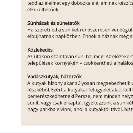
tedd az élelmet egy dobozka alá, aminek készít
elkerülhetőek.
Sünházak és sünetetők
Ha szeretnéd a süniket rendszeresen vendégül l
elbújhatnak napközben. Ennek a háznak még sz
Közlekedés:
Az utakon számtalan süni hal meg. Az előzékeny
települések környékén – csökkentheti a halálo
Vadászkutyák, házőrzők
A kutyák bizony akár súlyosan megsebezhetik vagy
fészkéből. Ezért a kutyákat felügyelet alatt ke
bemerészkedhetnek! Persze, nem minden helyzet
sünit, vagy csak elkapta), igyekezzünk a sünik
nagy parkba elvinni, ahol a kutyáktól távol, bi