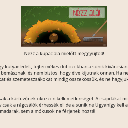
Nézz a kupac alá mielőtt meggyújtod!
gy kutyaeledel-, tejtermékes dobozokban a sünik kíváncsia
 bemásznak, és nem biztos, hogy élve kijutnak onnan. Ha nem 
kókat és szemeteszsákokat mindig összekössük, és ne hagyju
 a kártevőnek okozzon kellemetlenséget. A csapdákat min 50
csak a rágcsálók érhessék el, de a sünik ne Ugyanígy kell a
a madarak, sem a mókusok ne férjenek hozzá!