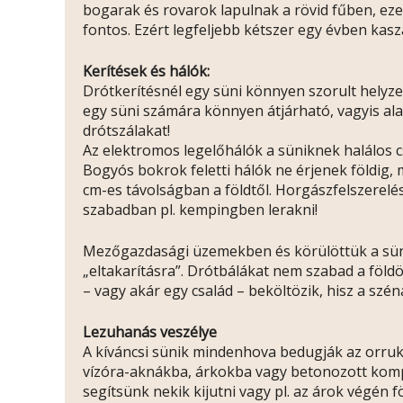
bogarak és rovarok lapulnak a rövid fűben, ezek
fontos. Ezért legfeljebb kétszer egy évben kasz
Kerítések és hálók:
Drótkerítésnél egy süni könnyen szorult helyzet
egy süni számára könnyen átjárható, vagyis alat
drótszálakat!
Az elektromos legelőhálók a süniknek halálos c
Bogyós bokrok feletti hálók ne érjenek földig, 
cm-es távolságban a földtől. Horgászfelszerelé
szabadban pl. kempingben lerakni!
Mezőgazdasági üzemekben és körülöttük a süni
„eltakarításra”. Drótbálákat nem szabad a földön
– vagy akár egy család – beköltözik, hisz a szé
Lezuhanás veszélye
A kíváncsi sünik mindenhova bedugják az orruka
vízóra-aknákba, árkokba vagy betonozott kompo
segítsünk nekik kijutni vagy pl. az árok végén fö