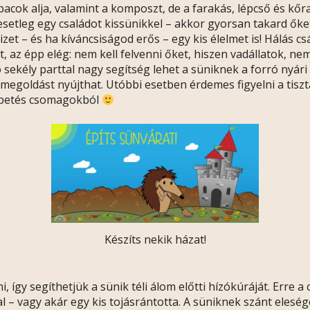
cok alja, valamint a komposzt, de a farakás, lépcső és kőra
etleg egy családot kissünikkel – akkor gyorsan takard őket v
vizet – és ha kíváncsiságod erős – egy kis élelmet is! Hálás 
t, az épp elég: nem kell felvenni őket, hiszen vadállatok, n
 tó sekély parttal nagy segítség lehet a süniknek a forró nyár
 megoldást nyújthat. Utóbbi esetben érdemes figyelni a tiszt
lepetés csomagokból
Készíts nekik házat!
ni, így segíthetjük a sünik téli álom előtti hízókúráját. Erre 
al – vagy akár egy kis tojásrántotta. A süniknek szánt eles