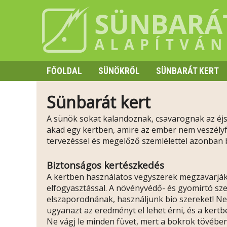
FŐOLDAL
SÜNÖKRŐL
SÜNBARÁT KERT
SZAPORODÁS
Sünbarát kert
HIBERNÁCIÓ
A sünök sokat kalandoznak, csavarognak az éj
TÜSKE ÉS VISELKEDÉS
akad egy kertben, amire az ember nem veszélyfo
tervezéssel és megelőző szemlélettel azonban b
Biztonságos kertészkedés
A kertben használatos vegyszerek megzavarják 
elfogyasztással. A növényvédő- és gyomirtó szer
elszaporodnának, használjunk bio szereket! Ne
ugyanazt az eredményt el lehet érni, és a kert
Ne vágj le minden füvet, mert a bokrok tövében