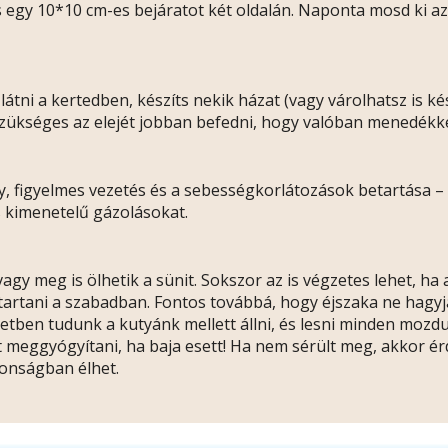
s egy 10*10 cm-es bejáratot két oldalán. Naponta mosd ki az
átni a kertedben, készíts nekik házat (vagy várolhatsz is k
ükséges az elejét jobban befedni, hogy valóban menedékkén
, figyelmes vezetés és a sebességkorlátozások betartása – 
s kimenetelű gázolásokat.
 meg is ölhetik a sünit. Sokszor az is végzetes lehet, ha a 
ll tartani a szabadban. Fontos továbbá, hogy éjszaka ne hagy
ben tudunk a kutyánk mellett állni, és lesni minden mozdul
ét meggyógyítani, ha baja esett! Ha nem sérült meg, akkor é
ztonságban élhet.