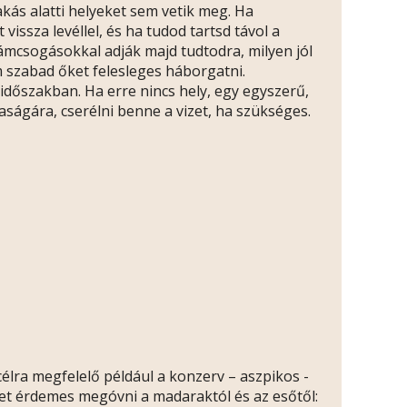
kás alatti helyeket sem vetik meg. Ha
issza levéllel, és ha tudod tartsd távol a
csámcsogásokkal adják majd tudtodra, milyen jól
em szabad őket felesleges háborgatni.
i időszakban. Ha erre nincs hely, egy egyszerű,
aságára, cserélni benne a vizet, ha szükséges.
a célra megfelelő például a konzerv – aszpikos -
éget érdemes megóvni a madaraktól és az esőtől: