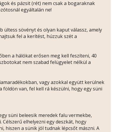
rágok és pázsit (rét) nem csak a bogaraknak
ozótosnál egyáltalán ne!
b ültess sövényt és olyan kaput válassz, amely
jtsuk fel a kerítést, húzzuk szét a
őben a hálókat erősen meg kell feszíteni, 40
ászbotokat nem szabad felügyelet nélkül a
liamaradékokban, vagy azokkal együtt kerülnek
 földön van, fel kell rá készülni, hogy egy süni
 egy süni beleesik meredek falu vermekbe,
 Célszerű elhelyezni egy deszkát, hogy
ni, hiszen a sünik jól tudnak lépcsőt mászni. A