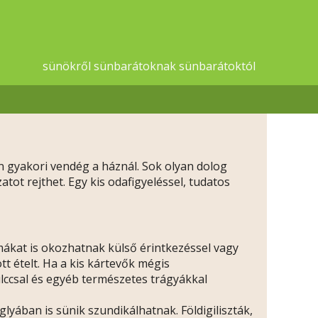
sünökről sünbarátoknak sünbarátoktól
 gyakori vendég a háznál. Sok olyan dolog
ot rejthet. Egy kis odafigyeléssel, tudatos
ákat is okozhatnak külső érintkezéssel vagy
t ételt. Ha a kis kártevők mégis
lccsal és egyéb természetes trágyákkal
yában is sünik szundikálhatnak. Földigiliszták,