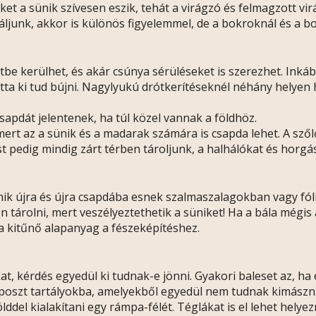
et a sünik szívesen eszik, tehát a virágzó és felmagzott vi
áljunk, akkor is különös figyelemmel, de a bokroknál és a b
be kerülhet, és akár csúnya sérüléseket is szerezhet. Inkáb
ta ki tud bújni. Nagylyukú drótkerítéseknél néhány helyen ha
sapdát jelentenek, ha túl közel vannak a földhöz.
mert az a sünik és a madarak számára is csapda lehet. A szől
st pedig mindig zárt térben tároljunk, a halhálókat és horg
k újra és újra csapdába esnek szalmaszalagokban vagy fó
 tárolni, mert veszélyeztethetik a süniket! Ha a bála mégis a
na kitűnő alapanyag a fészeképítéshez.
t, kérdés egyedül ki tudnak-e jönni. Gyakori baleset az, ha
szt tartályokba, amelyekből egyedül nem tudnak kimászni.
lddel kialakítani egy rámpa-félét. Téglákat is el lehet helyez