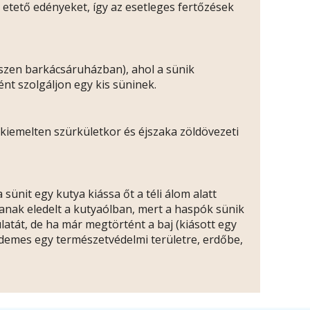
 etető edényeket, így az esetleges fertőzések
észen barkácsáruházban), ahol a sünik
t szolgáljon egy kis süninek.
kiemelten szürkületkor és éjszaka zöldövezeti
sünit egy kutya kiássa őt a téli álom alatt
janak eledelt a kutyaólban, mert a haspók sünik
atát, de ha már megtörtént a baj (kiásott egy
rdemes egy természetvédelmi területre, erdőbe,