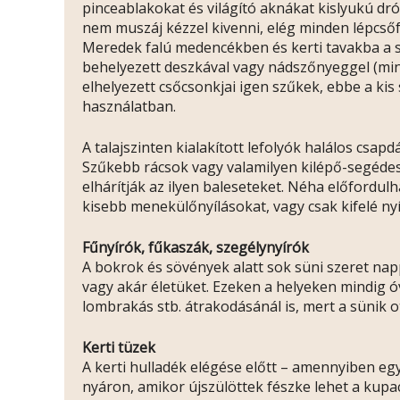
pinceablakokat és világító aknákat kislyukú dró
nem muszáj kézzel kivenni, elég minden lépcsőf
Meredek falú medencékben és kerti tavakba a sü
behelyezett deszkával vagy nádszőnyeggel (min
elhelyezett csőcsonkjai igen szűkek, ebbe a ki
használatban.
A talajszinten kialakított lefolyók halálos csa
Szűkebb rácsok vagy valamilyen kilépő-segédesz
elhárítják az ilyen baleseteket. Néha előfordu
kisebb menekülőnyílásokat, vagy csak kifelé nyí
Fűnyírók, fűkaszák, szegélynyírók
A bokrok és sövények alatt sok süni szeret napp
vagy akár életüket. Ezeken a helyeken mindig ó
lombrakás stb. átrakodásánál is, mert a sünik 
Kerti tüzek
A kerti hulladék elégése előtt – amennyiben egy
nyáron, amikor újszülöttek fészke lehet a kupac