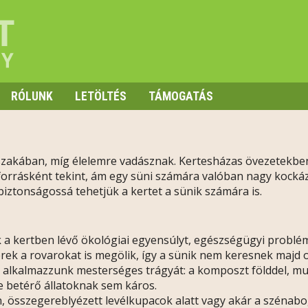
RÓLUNK
LETÖLTÉS
TÁMOGATÁS
szakában, míg élelemre vadásznak. Kertesházas övezetekben
rrásként tekint, ám egy süni számára valóban nagy kockázat
iztonságossá tehetjük a kertet a sünik számára is.
a kertben lévő ökológiai egyensúlyt, egészségügyi problém
ek a rovarokat is megölik, így a sünik nem keresnek majd ot
 alkalmazzunk mesterséges trágyát: a komposzt földdel, mu
be betérő állatoknak sem káros.
, összegereblyézett levélkupacok alatt vagy akár a szénabogl