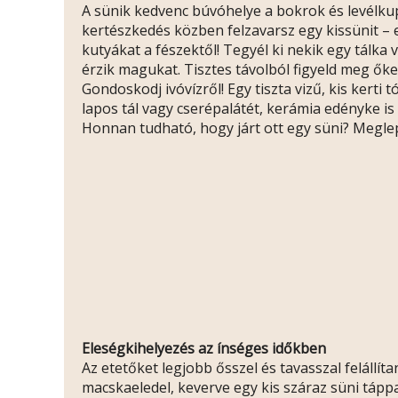
A sünik kedvenc búvóhelye a bokrok és levélkupa
kertészkedés közben felzavarsz egy kissünit – es
kutyákat a fészektől! Tegyél ki nekik egy tálka 
érzik magukat. Tisztes távolból figyeld meg őke
Gondoskodj ivóvízről! Egy tiszta vizű, kis kerti
lapos tál vagy cserépalátét, kerámia edényke is
Honnan tudható, hogy járt ott egy süni? Meg
Eleségkihelyezés az ínséges időkben
Az etetőket legjobb ősszel és tavasszal felállíta
macskaeledel, keverve egy kis száraz süni tápp