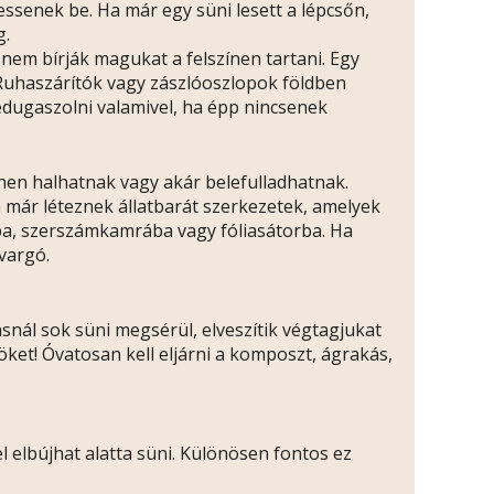
essenek be. Ha már egy süni lesett a lépcsőn,
g.
nem bírják magukat a felszínen tartani. Egy
Ruhaszárítók vagy zászlóoszlopok földben
bedugaszolni valamivel, ha épp nincsenek
 éhen halhatnak vagy akár belefulladhatnak.
 már léteznek állatbarát szerkezetek, amelyek
ázba, szerszámkamrába vagy fóliasátorba. Ha
vargó.
snál sok süni megsérül, elveszítik végtagjukat
ket! Óvatosan kell eljárni a komposzt, ágrakás,
l elbújhat alatta süni. Különösen fontos ez