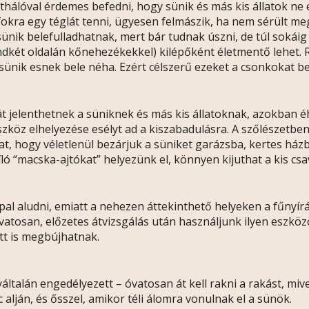
thálóval érdemes befedni, hogy sünik és más kis állatok ne 
okra egy téglát tenni, ügyesen felmászik, ha nem sérült me
nik belefulladhatnak, mert bár tudnak úszni, de túl sokáig 
dkét oldalán kőnehezékekkel) kilépőként életmentő lehet. 
s sünik esnek bele néha. Ezért célszerű ezeket a csonkokat 
pdát jelenthetnek a süniknek és más kis állatoknak, azokban
köz elhelyezése esélyt ad a kiszabadulásra. A szőlészetben
lhat, hogy véletlenül bezárjuk a süniket garázsba, kertes h
ló “macska-ajtókat” helyezünk el, könnyen kijuthat a kis csa
al aludni, emiatt a nehezen áttekinthető helyeken a fűnyírá
vatosan, előzetes átvizsgálás után használjunk ilyen eszközö
ott is megbújhatnak.
általán engedélyezett – óvatosan át kell rakni a rakást, mive
 alján, és ősszel, amikor téli álomra vonulnak el a sünök.