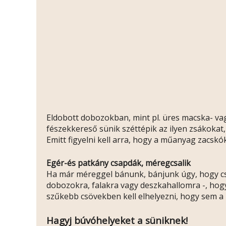
Eldobott dobozokban, mint pl. üres macska- va
fészekkereső sünik széttépik az ilyen zsákokat,
Emitt figyelni kell arra, hogy a műanyag zacs
Egér-és patkány csapdák, méregcsalik
Ha már méreggel bánunk, bánjunk úgy, hogy csak
dobozokra, falakra vagy deszkahallomra -, hogy 
szűkebb csövekben kell elhelyezni, hogy sem 
Hagyj búvóhelyeket a süniknek!