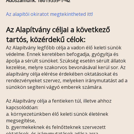
Adószámunk: 18619359-1-42
Az alapítói okiratot megtekintheted itt!
Az Alapítvány céljai a következő
tartós, közérdekű célok:
Az Alapítvány legfőbb célja a vadon élő keleti sünök
védelme. Ennek keretében befogadja, gyógyítja és
ápolja a sérült sünöket. Szükség esetén sérült állatok
kezelése, melyre szakorvos bevonásával kerül sor. Az
alapítvány célja elérése érdekében oktatásokat és
rendezvényeket szervez, melyeken iránymutatást ad a
sünökön segíteni vágyó emberek számára.
Az Alapítvány célja a fentieken túl, illetve ahhoz
kapcsolódóan:
a. környezetünkben élő keleti sünök életének
megsegítése,
b. gyermekeknek és felnőtteknek szervezett
oktatások, és iránymutatások adása arra