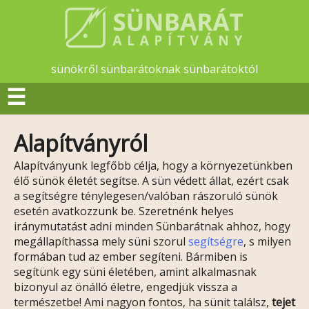
sünökről sünbarátoknak sünbarátoktól
☰
Alapítványról
Alapítványunk legfőbb célja, hogy a környezetünkben
élő sünök életét segítse. A sün védett állat, ezért csak
a segítségre ténylegesen/valóban rászoruló sünök
esetén avatkozzunk be. Szeretnénk helyes
iránymutatást adni minden Sünbarátnak ahhoz, hogy
megállapíthassa mely süni szorul
segítségre
, s milyen
formában tud az ember segíteni. Bármiben is
segítünk egy süni életében, amint alkalmasnak
bizonyul az önálló életre, engedjük vissza a
természetbe! Ami nagyon fontos, ha sünit találsz,
tejet