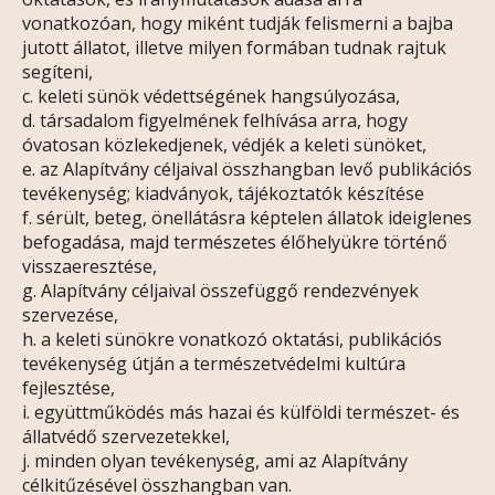
vonatkozóan, hogy miként tudják felismerni a bajba
jutott állatot, illetve milyen formában tudnak rajtuk
segíteni,
c. keleti sünök védettségének hangsúlyozása,
d. társadalom figyelmének felhívása arra, hogy
óvatosan közlekedjenek, védjék a keleti sünöket,
e. az Alapítvány céljaival összhangban levő publikációs
tevékenység; kiadványok, tájékoztatók készítése
f. sérült, beteg, önellátásra képtelen állatok ideiglenes
befogadása, majd természetes élőhelyükre történő
visszaeresztése,
g. Alapítvány céljaival összefüggő rendezvények
szervezése,
h. a keleti sünökre vonatkozó oktatási, publikációs
tevékenység útján a természetvédelmi kultúra
fejlesztése,
i. együttműködés más hazai és külföldi természet- és
állatvédő szervezetekkel,
j. minden olyan tevékenység, ami az Alapítvány
célkitűzésével összhangban van.