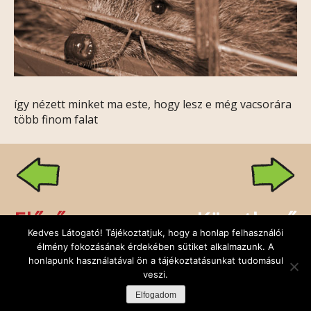
így nézett minket ma este, hogy lesz e még vacsorára
több finom falat
Előző
Következő
Kedves Látogató! Tájékoztatjuk, hogy a honlap felhasználói
élmény fokozásának érdekében sütiket alkalmazunk. A
honlapunk használatával ön a tájékoztatásunkat tudomásul
veszi.
Rólunk
Kapcsolat
Facebook
Minden jog fenntartva: Sünbarát Alapítvány,
Elfogadom
design:
DuDe
| fejlesztő:
Godem