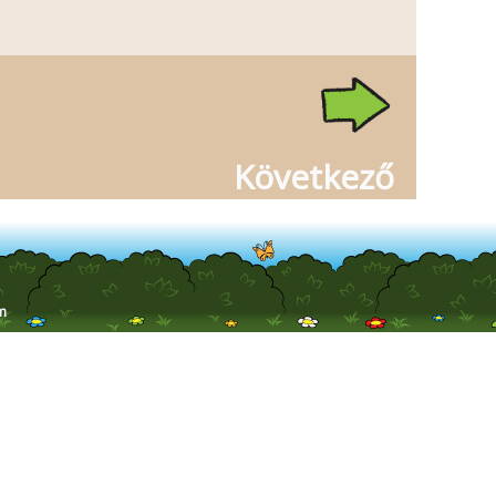
Következő
m