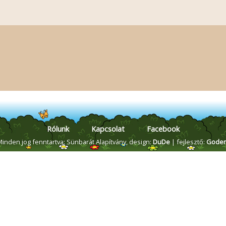
Rólunk
Kapcsolat
Facebook
Minden jog fenntartva: Sünbarát Alapítvány,
design:
DuDe
| fejlesztő:
Gode