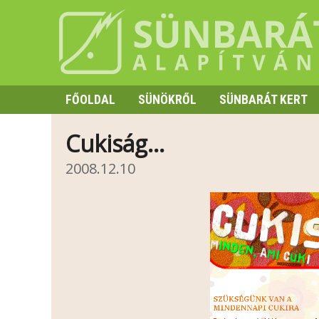
FŐOLDAL
SÜNÖKRŐL
SÜNBARÁT KERT
SZAPORODÁS
Cukiság…
HIBERNÁCIÓ
2008.12.10
TÜSKE ÉS VISELKEDÉS