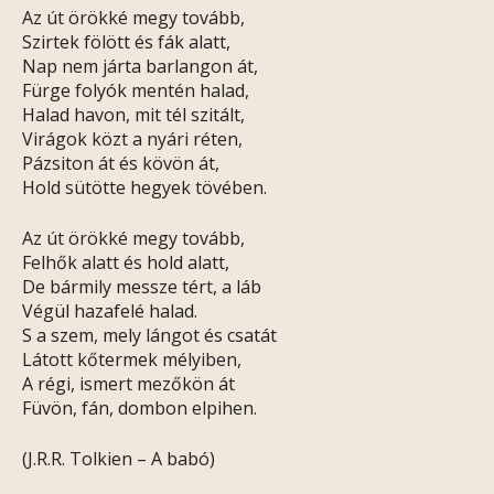
Az út örökké megy tovább,
Szirtek fölött és fák alatt,
Nap nem járta barlangon át,
Fürge folyók mentén halad,
Halad havon, mit tél szitált,
Virágok közt a nyári réten,
Pázsiton át és kövön át,
Hold sütötte hegyek tövében.
Az út örökké megy tovább,
Felhők alatt és hold alatt,
De bármily messze tért, a láb
Végül hazafelé halad.
S a szem, mely lángot és csatát
Látott kőtermek mélyiben,
A régi, ismert mezőkön át
Füvön, fán, dombon elpihen.
(J.R.R. Tolkien – A babó)