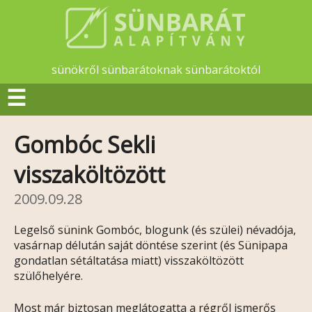
sünökről sünbarátoknak sünbarátoktól
☰
Gombóc Sekli
visszaköltözött
2009.09.28
Legelső sünink Gombóc, blogunk (és szülei) névadója,
vasárnap délután saját döntése szerint (és Sünipapa
gondatlan sétáltatása miatt) visszaköltözött
szülőhelyére.
Most már biztosan meglátogatta a régről ismerős