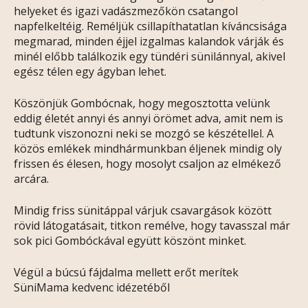
helyeket és igazi vadászmezőkön csatangol
napfelkeltéig. Reméljük csillapíthatatlan kíváncsisága
megmarad, minden éjjel izgalmas kalandok várják és
minél előbb találkozik egy tündéri sünilánnyal, akivel
egész télen egy ágyban lehet.
Köszönjük Gombócnak, hogy megosztotta velünk
eddig életét annyi és annyi örömet adva, amit nem is
tudtunk viszonozni neki se mozgó se készétellel. A
közös emlékek mindhármunkban éljenek mindig oly
frissen és élesen, hogy mosolyt csaljon az elmékező
arcára.
Mindig friss sünitáppal várjuk csavargások között
rövid látogatásait, titkon remélve, hogy tavasszal már
sok pici Gombóckával együtt köszönt minket.
Végül a búcsú fájdalma mellett erőt merítek
SüniMama kedvenc idézetéből