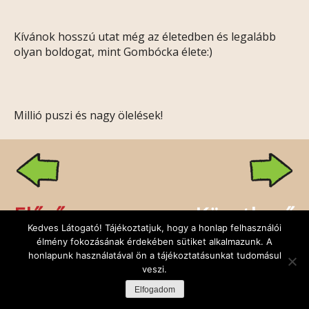
Kívánok hosszú utat még az életedben és legalább
olyan boldogat, mint Gombócka élete:)
Millió puszi és nagy ölelések!
Előző
Következő
Kedves Látogató! Tájékoztatjuk, hogy a honlap felhasználói
élmény fokozásának érdekében sütiket alkalmazunk. A
honlapunk használatával ön a tájékoztatásunkat tudomásul
veszi.
Rólunk
Kapcsolat
Facebook
Minden jog fenntartva: Sünbarát Alapítvány,
Elfogadom
design:
DuDe
| fejlesztő:
Godem