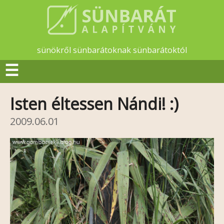
sünökről sünbarátoknak sünbarátoktól
☰
Isten éltessen Nándi! :)
2009.06.01