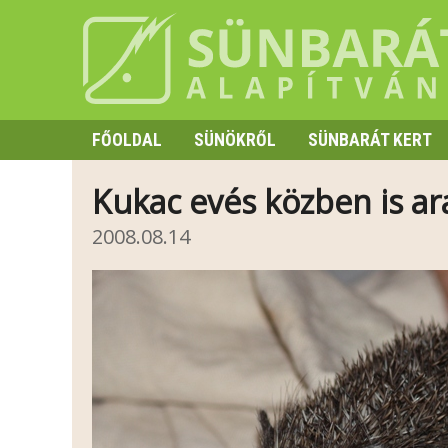
FŐOLDAL
SÜNÖKRŐL
SÜNBARÁT KERT
SZAPORODÁS
Kukac evés közben is a
HIBERNÁCIÓ
2008.08.14
TÜSKE ÉS VISELKEDÉS