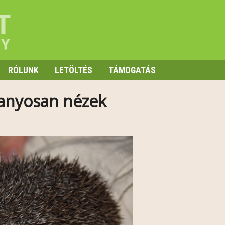
RÓLUNK
LETÖLTÉS
TÁMOGATÁS
ranyosan nézek