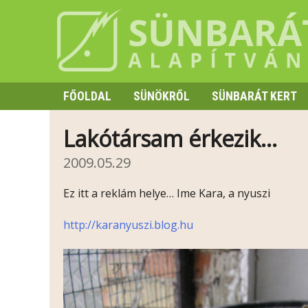
FŐOLDAL
SÜNÖKRŐL
SÜNBARÁT KERT
SZAPORODÁS
Lakótársam érkezik…
HIBERNÁCIÓ
2009.05.29
TÜSKE ÉS VISELKEDÉS
Ez itt a reklám helye… Ime Kara, a nyuszi
http://karanyuszi.blog.hu