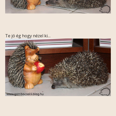
Te jó ég hogy nézel ki…