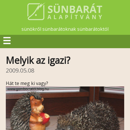
sünökről sünbarátoknak sünbarátoktól
☰
Melyik az igazi?
2009.05.08
Hát te meg ki vagy?