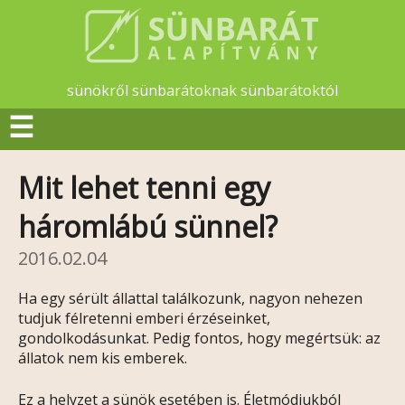
sünökről sünbarátoknak sünbarátoktól
☰
Mit lehet tenni egy
háromlábú sünnel?
2016.02.04
Ha egy sérült állattal találkozunk, nagyon nehezen
tudjuk félretenni emberi érzéseinket,
gondolkodásunkat. Pedig fontos, hogy megértsük: az
állatok nem kis emberek.
Ez a helyzet a sünök esetében is. Életmódjukból