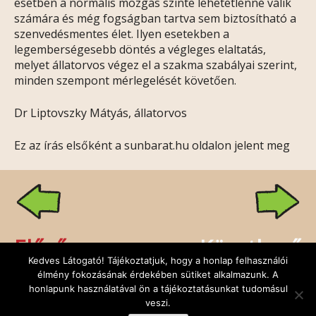
esetben a normális mozgás szinte lehetetlenné válik
számára és még fogságban tartva sem biztosítható a
szenvedésmentes élet. Ilyen esetekben a
legemberségesebb döntés a végleges elaltatás,
melyet állatorvos végez el a szakma szabályai szerint,
minden szempont mérlegelését követően.
Dr Liptovszky Mátyás, állatorvos
Ez az írás elsőként a sunbarat.hu oldalon jelent meg
Előző
Következő
Kedves Látogató! Tájékoztatjuk, hogy a honlap felhasználói
élmény fokozásának érdekében sütiket alkalmazunk. A
honlapunk használatával ön a tájékoztatásunkat tudomásul
veszi.
Rólunk
Kapcsolat
Facebook