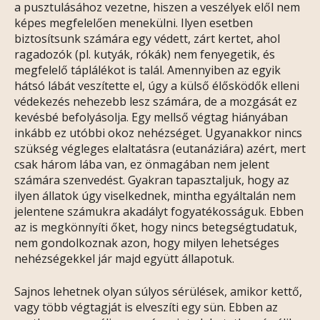
a pusztulásához vezetne, hiszen a veszélyek elől nem
képes megfelelően menekülni. Ilyen esetben
biztosítsunk számára egy védett, zárt kertet, ahol
ragadozók (pl. kutyák, rókák) nem fenyegetik, és
megfelelő táplálékot is talál. Amennyiben az egyik
hátsó lábát veszítette el, úgy a külső élősködők elleni
védekezés nehezebb lesz számára, de a mozgását ez
kevésbé befolyásolja. Egy mellső végtag hiányában
inkább ez utóbbi okoz nehézséget. Ugyanakkor nincs
szükség végleges elaltatásra (eutanáziára) azért, mert
csak három lába van, ez önmagában nem jelent
számára szenvedést. Gyakran tapasztaljuk, hogy az
ilyen állatok úgy viselkednek, mintha egyáltalán nem
jelentene számukra akadályt fogyatékosságuk. Ebben
az is megkönnyíti őket, hogy nincs betegségtudatuk,
nem gondolkoznak azon, hogy milyen lehetséges
nehézségekkel jár majd együtt állapotuk.
Sajnos lehetnek olyan súlyos sérülések, amikor kettő,
vagy több végtagját is elveszíti egy sün. Ebben az