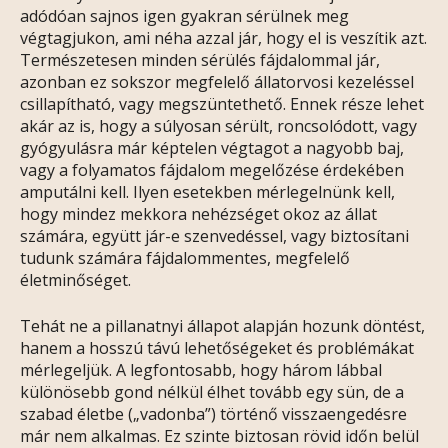
adódóan sajnos igen gyakran sérülnek meg
végtagjukon, ami néha azzal jár, hogy el is veszítik azt.
Természetesen minden sérülés fájdalommal jár,
azonban ez sokszor megfelelő állatorvosi kezeléssel
csillapítható, vagy megszüntethető. Ennek része lehet
akár az is, hogy a súlyosan sérült, roncsolódott, vagy
gyógyulásra már képtelen végtagot a nagyobb baj,
vagy a folyamatos fájdalom megelőzése érdekében
amputálni kell. Ilyen esetekben mérlegelnünk kell,
hogy mindez mekkora nehézséget okoz az állat
számára, együtt jár-e szenvedéssel, vagy biztosítani
tudunk számára fájdalommentes, megfelelő
életminőséget.
Tehát ne a pillanatnyi állapot alapján hozunk döntést,
hanem a hosszú távú lehetőségeket és problémákat
mérlegeljük. A legfontosabb, hogy három lábbal
különösebb gond nélkül élhet tovább egy sün, de a
szabad életbe („vadonba”) történő visszaengedésre
már nem alkalmas. Ez szinte biztosan rövid időn belül