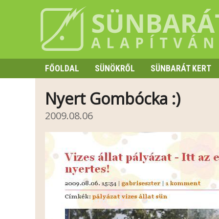
FŐOLDAL
SÜNÖKRŐL
SÜNBARÁT KERT
SZAPORODÁS
Nyert Gombócka :)
HIBERNÁCIÓ
2009.08.06
TÜSKE ÉS VISELKEDÉS