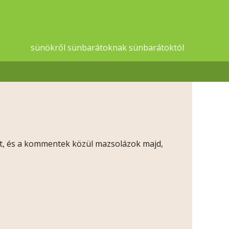
sünökről sünbarátoknak sünbarátoktól
at, és a kommentek közül mazsolázok majd,