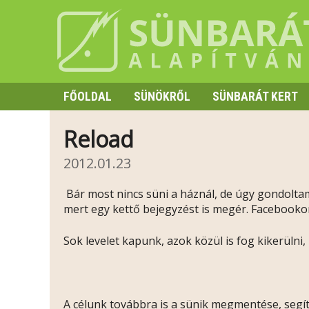
FŐOLDAL
SÜNÖKRŐL
SÜNBARÁT KERT
SZAPORODÁS
Reload
HIBERNÁCIÓ
2012.01.23
TÜSKE ÉS VISELKEDÉS
Bár most nincs süni a háznál, de úgy gondolta
mert egy kettő bejegyzést is megér. Facebookon
Sok levelet kapunk, azok közül is fog kikerülni, i
A célunk továbbra is a sünik megmentése, segít