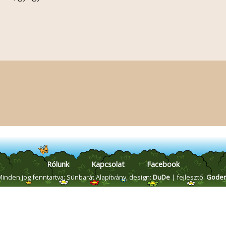
Rólunk
Kapcsolat
Facebook
Minden jog fenntartva: Sünbarát Alapítvány,
design:
DuDe
| fejlesztő:
Gode