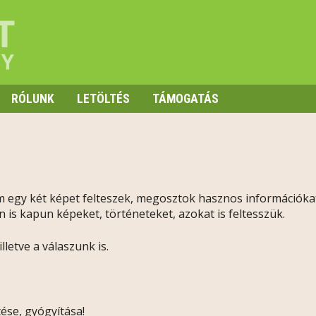
RÓLUNK
LETÖLTÉS
TÁMOGATÁS
m egy két képet felteszek, megosztok hasznos információk
 is kapun képeket, történeteket, azokat is feltesszük.
lletve a válaszunk is.
ése, gyógyítása!