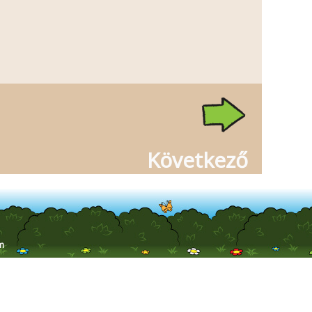
Következő
m