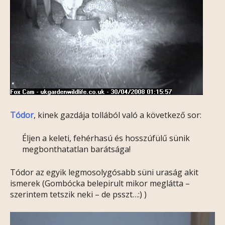
Tódor
, kinek gazdája tollából való a következő sor:
Éljen a keleti, fehérhasú és hosszúfülű sünik
megbonthatatlan barátsága!
Tódor az egyik legmosolygósabb süni uraság akit
ismerek (Gombócka belepirult mikor meglátta –
szerintem tetszik neki – de psszt…:) )