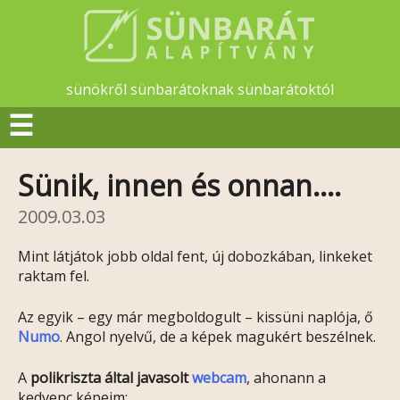
sünökről sünbarátoknak sünbarátoktól
☰
Sünik, innen és onnan….
2009.03.03
Mint látjátok jobb oldal fent, új dobozkában, linkeket
raktam fel.
Az egyik – egy már megboldogult – kissüni naplója, ő
Numo
. Angol nyelvű, de a képek magukért beszélnek.
A
polikriszta által javasolt
webcam
, ahonann a
kedvenc képeim: