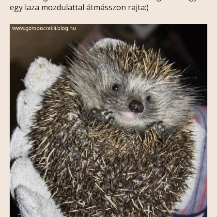
egy laza mozdulattal átmásszon rajta:)