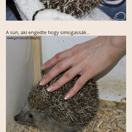
A sün, aki engedte hogy simogassák…