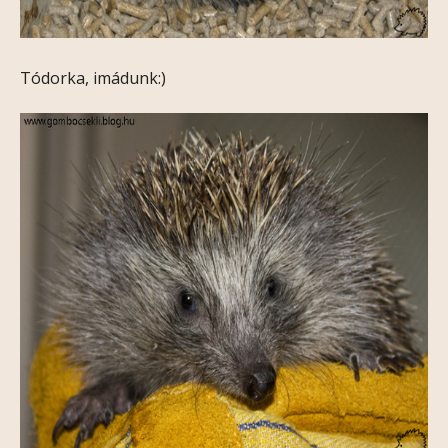
Tódorka, imádunk:)