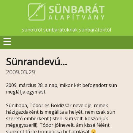
sünökről sünbarátoknak sünbarátoktól
☰
Sünrandevú…
2009.03.29
2009. március 28. a nap, mikor két befogadott sün
meglátja egymást
Sünibaba, Tódor és Boldizsár nevelője, remek
házigazdaként is megállta a helyét, nem csak sün
szerető emberként (isteni süti volt, köszönjük
mégegyszer!!!). Tódor jólnevelt, ám kissé félént
sünként tűrte Gombócka behatolását