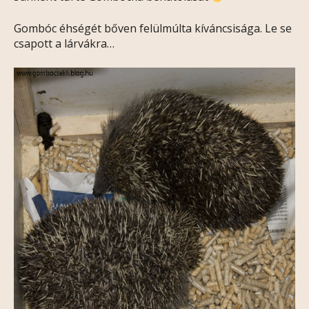
Gombóc éhségét bőven felülmúlta kíváncsisága. Le se
csapott a lárvákra…