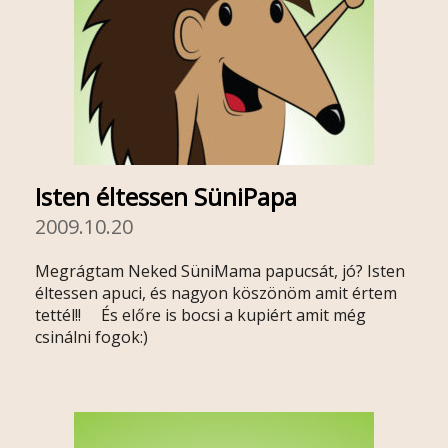
Isten éltessen SüniPapa
2009.10.20
Megrágtam Neked SüniMama papucsát, jó? Isten
éltessen apuci, és nagyon köszönöm amit értem
tettél!! És előre is bocsi a kupiért amit még
csinálni fogok:)