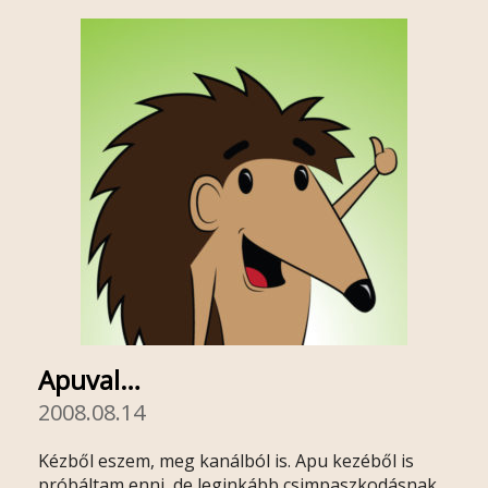
Apuval…
2008.08.14
Kézből eszem, meg kanálból is. Apu kezéből is
próbáltam enni, de leginkább csimpaszkodásnak