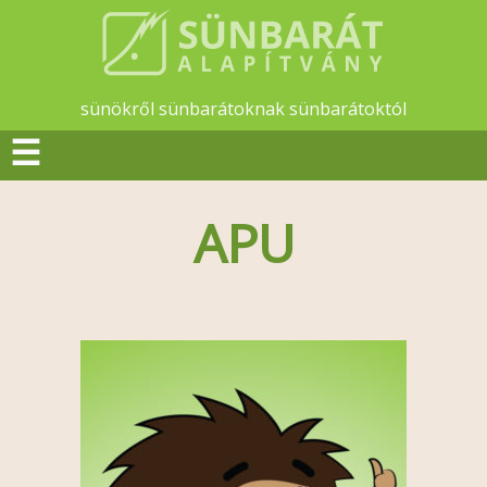
sünökről sünbarátoknak sünbarátoktól
☰
APU