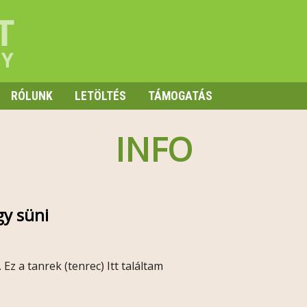
RÓLUNK
LETÖLTÉS
TÁMOGATÁS
INFO
y süni
Ez a tanrek (tenrec) Itt találtam