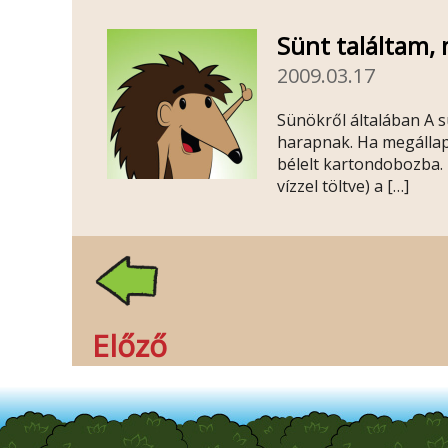
Sünt találtam, 
2009.03.17
Sünökről általában A s
harapnak. Ha megállapí
bélelt kartondobozba.
vízzel töltve) a […]
Előző