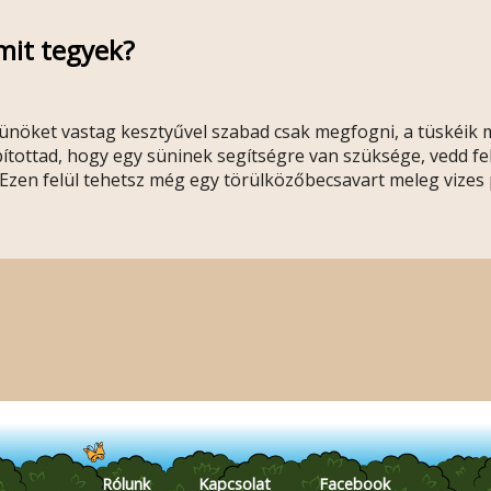
mit tegyek?
ünöket vastag kesztyűvel szabad csak megfogni, a tüskéik m
tottad, hogy egy süninek segítségre van szüksége, vedd fel
 Ezen felül tehetsz még egy törülközőbecsavart meleg vize
Rólunk
Kapcsolat
Facebook