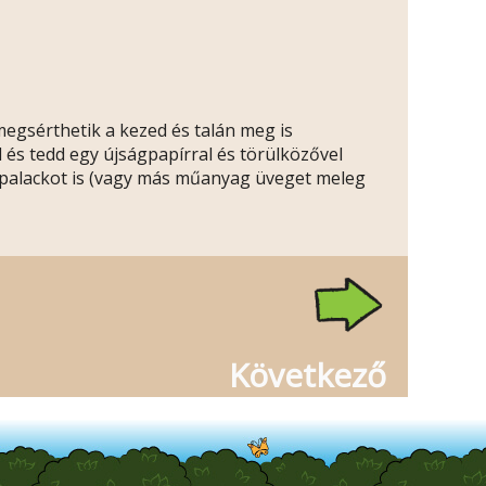
egsérthetik a kezed és talán meg is
 és tedd egy újságpapírral és törülközővel
s palackot is (vagy más műanyag üveget meleg
Következő