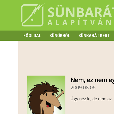
FŐOLDAL
SÜNÖKRŐL
SÜNBARÁT KERT
SZAPORODÁS
HIBERNÁCIÓ
TÜSKE ÉS VISELKEDÉS
Nem, ez nem eg
2009.08.06
Úgy néz ki, de nem az… 