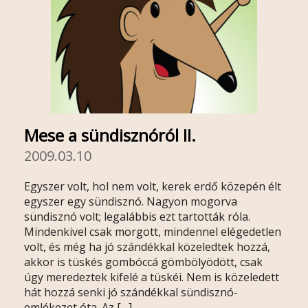
Mese a sündisznóról II.
2009.03.10
Egyszer volt, hol nem volt, kerek erdő közepén élt
egyszer egy sündisznó. Nagyon mogorva
sündisznó volt; legalábbis ezt tartották róla.
Mindenkivel csak morgott, mindennel elégedetlen
volt, és még ha jó szándékkal közeledtek hozzá,
akkor is tüskés gombóccá gömbölyödött, csak
úgy meredeztek kifelé a tüskéi. Nem is közeledett
hát hozzá senki jó szándékkal sündisznó-
emlékezet óta. Az […]