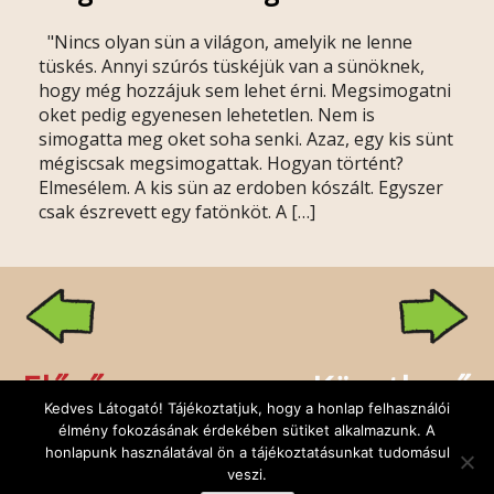
"Nincs olyan sün a világon, amelyik ne lenne
tüskés. Annyi szúrós tüskéjük van a sünöknek,
hogy még hozzájuk sem lehet érni. Megsimogatni
oket pedig egyenesen lehetetlen. Nem is
simogatta meg oket soha senki. Azaz, egy kis sünt
mégiscsak megsimogattak. Hogyan történt?
Elmesélem. A kis sün az erdoben kószált. Egyszer
csak észrevett egy fatönköt. A […]
Előző
Következő
Kedves Látogató! Tájékoztatjuk, hogy a honlap felhasználói
élmény fokozásának érdekében sütiket alkalmazunk. A
honlapunk használatával ön a tájékoztatásunkat tudomásul
veszi.
Rólunk
Kapcsolat
Facebook