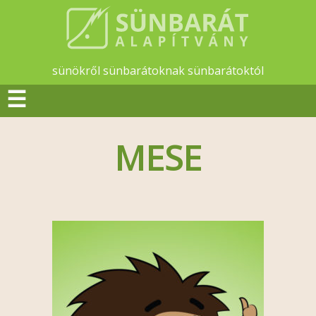
sünökről sünbarátoknak sünbarátoktól
☰
MESE