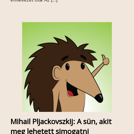
Mihail Pljackovszkij: A sün, akit
meg lehetett simogatni