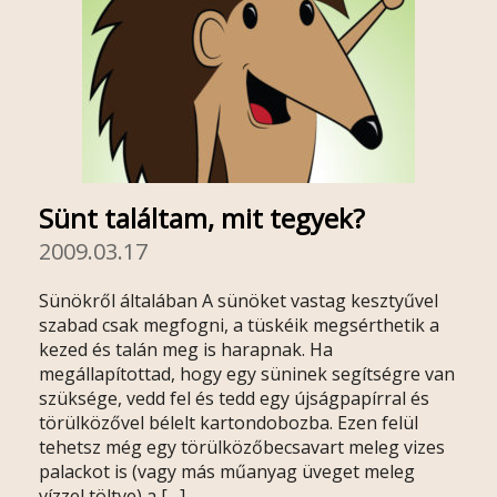
Sünt találtam, mit tegyek?
2009.03.17
Sünökről általában A sünöket vastag kesztyűvel
szabad csak megfogni, a tüskéik megsérthetik a
kezed és talán meg is harapnak. Ha
megállapítottad, hogy egy süninek segítségre van
szüksége, vedd fel és tedd egy újságpapírral és
törülközővel bélelt kartondobozba. Ezen felül
tehetsz még egy törülközőbecsavart meleg vizes
palackot is (vagy más műanyag üveget meleg
vízzel töltve) a […]