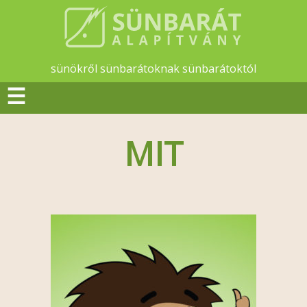
sünökről sünbarátoknak sünbarátoktól
☰
MIT