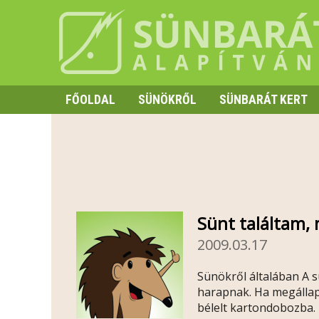
FŐOLDAL
SÜNÖKRŐL
SÜNBARÁT KERT
SZAPORODÁS
HIBERNÁCIÓ
TÜSKE ÉS VISELKEDÉS
Sünt találtam, 
2009.03.17
Sünökről általában A s
harapnak. Ha megállapí
bélelt kartondobozba.