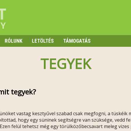
RÓLUNK
LETÖLTÉS
TÁMOGATÁS
TEGYEK
mit tegyek?
ünöket vastag kesztyűvel szabad csak megfogni, a tüskéik m
tottad, hogy egy süninek segítségre van szüksége, vedd fel
 Ezen felül tehetsz még egy törülközőbecsavart meleg vize