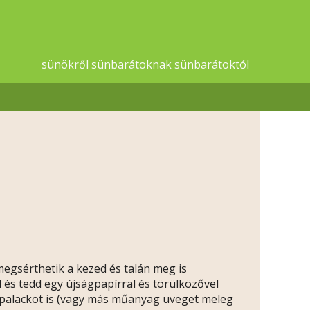
sünökről sünbarátoknak sünbarátoktól
egsérthetik a kezed és talán meg is
 és tedd egy újságpapírral és törülközővel
s palackot is (vagy más műanyag üveget meleg