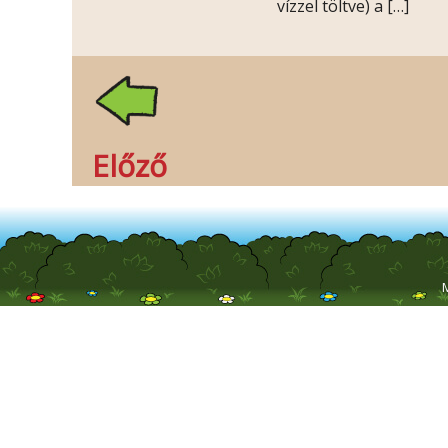
vízzel töltve) a […]
Előző