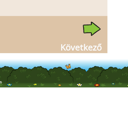
Következő
m