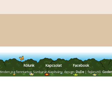
Rólunk
Kapcsolat
Facebook
Minden jog fenntartva: Sünbarát Alapítvány,
design:
DuDe
| fejlesztő:
Gode