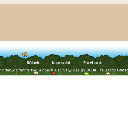
Rólunk
Kapcsolat
Facebook
Minden jog fenntartva: Sünbarát Alapítvány,
design:
DuDe
| fejlesztő:
Gode