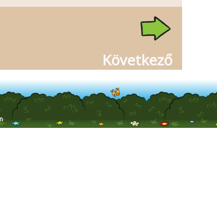
Következő
m