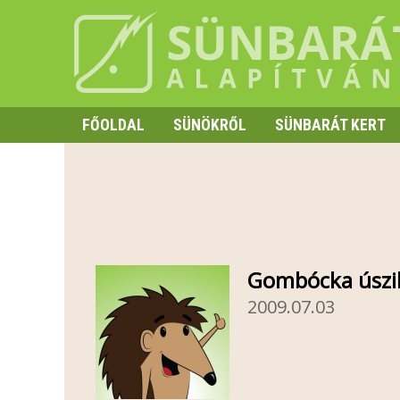
FŐOLDAL
SÜNÖKRŐL
SÜNBARÁT KERT
SZAPORODÁS
HIBERNÁCIÓ
TÜSKE ÉS VISELKEDÉS
Gombócka úszi
2009.07.03