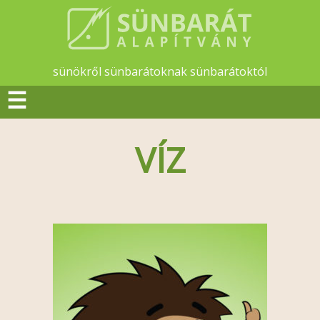
sünökről sünbarátoknak sünbarátoktól
☰
VÍZ