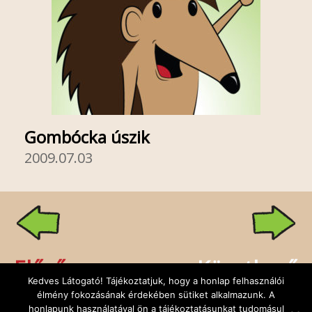
Gombócka úszik
2009.07.03
Előző
Következő
Kedves Látogató! Tájékoztatjuk, hogy a honlap felhasználói
élmény fokozásának érdekében sütiket alkalmazunk. A
honlapunk használatával ön a tájékoztatásunkat tudomásul