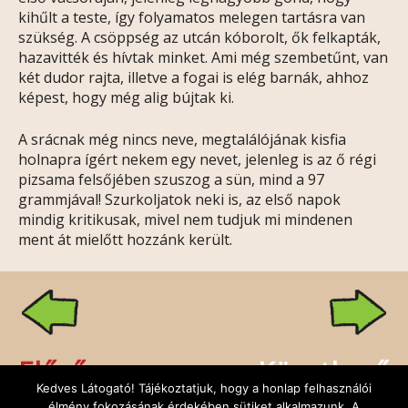
kihűlt a teste, így folyamatos melegen tartásra van
szükség. A csöppség az utcán kóborolt, ők felkapták,
hazavitték és hívtak minket. Ami még szembetűnt, van
két dudor rajta, illetve a fogai is elég barnák, ahhoz
képest, hogy még alig bújtak ki.
A srácnak még nincs neve, megtalálójának kisfia
holnapra ígért nekem egy nevet, jelenleg is az ő régi
pizsama felsőjében szuszog a sün, mind a 97
grammjával! Szurkoljatok neki is, az első napok
mindig kritikusak, mivel nem tudjuk mi mindenen
ment át mielőtt hozzánk került.
Előző
Következő
Kedves Látogató! Tájékoztatjuk, hogy a honlap felhasználói
élmény fokozásának érdekében sütiket alkalmazunk. A