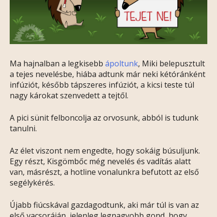
Ma hajnalban a legkisebb
ápoltunk
, Miki belepusztult
a tejes nevelésbe, hiába adtunk már neki kétóránként
infúziót, később tápszeres infúziót, a kicsi teste túl
nagy károkat szenvedett a tejtől.
A pici sünit felboncolja az orvosunk, abból is tudunk
tanulni.
Az élet viszont nem engedte, hogy sokáig búsuljunk.
Egy részt, Kisgömbőc még nevelés és vadítás alatt
van, másrészt, a hotline vonalunkra befutott az első
segélykérés.
Újabb fiúcskával gazdagodtunk, aki már túl is van az
első vacsoráján, jelenleg legnagyobb gond, hogy