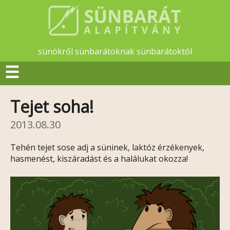
sünökről sünbarátoknak sünbarátoktól
☰
Tejet soha!
2013.08.30
Tehén tejet sose adj a süninek, laktóz érzékenyek,
hasmenést, kiszáradást és a halálukat okozza!