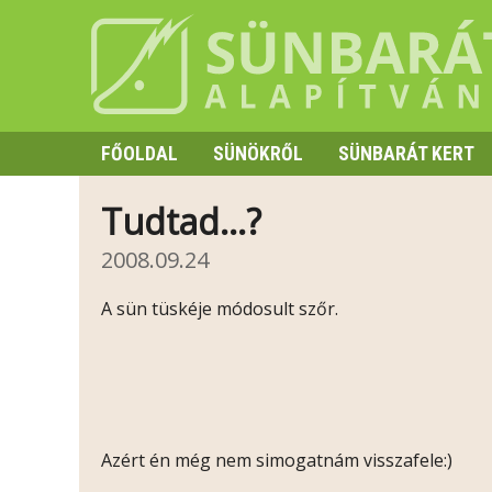
FŐOLDAL
SÜNÖKRŐL
SÜNBARÁT KERT
SZAPORODÁS
Tudtad…?
HIBERNÁCIÓ
2008.09.24
TÜSKE ÉS VISELKEDÉS
A sün tüskéje módosult szőr.
Azért én még nem simogatnám visszafele:)