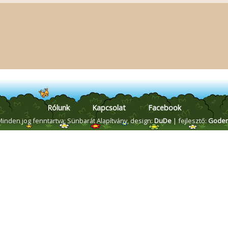
Rólunk
Kapcsolat
Facebook
Minden jog fenntartva: Sünbarát Alapítvány,
design:
DuDe
| fejlesztő:
Gode