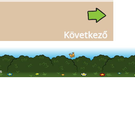
Következő
m