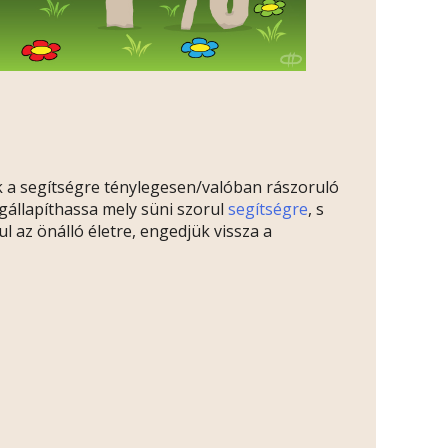
ak a segítségre ténylegesen/valóban rászoruló
állapíthassa mely süni szorul
segítségre
, s
 az önálló életre, engedjük vissza a