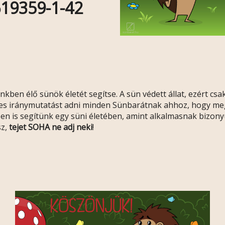
19359-1-42
kben élő sünök életét segítse. A sün védett állat, ezért cs
es iránymutatást adni minden Sünbarátnak ahhoz, hogy meg
n is segítünk egy süni életében, amint alkalmasnak bizonyul
sz,
tejet SOHA ne adj neki
!