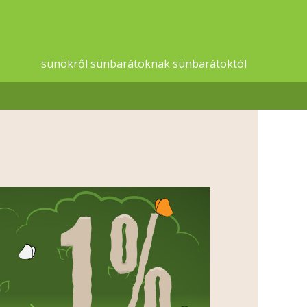
sünökről sünbarátoknak sünbarátoktól