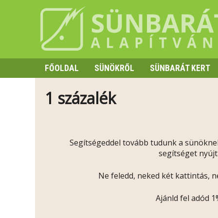
FŐOLDAL
SÜNÖKRŐL
SÜNBARÁT KERT
SZAPORODÁS
1 százalék
HIBERNÁCIÓ
TÜSKE ÉS VISELKEDÉS
Segítségeddel tovább tudunk a sünöknek
segítséget nyújt
Ne feledd, neked két kattintás, ne
Ajánld fel adód 1