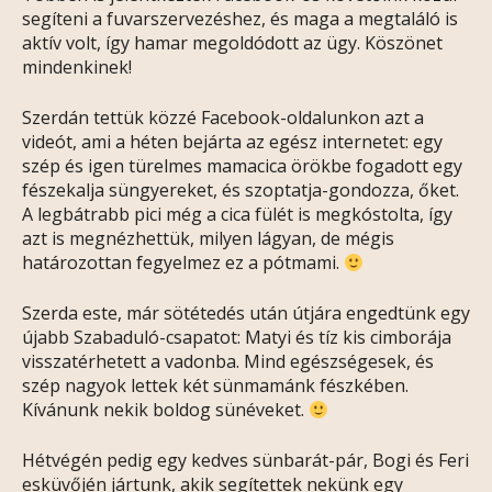
segíteni a fuvarszervezéshez, és maga a megtaláló is
aktív volt, így hamar megoldódott az ügy. Köszönet
mindenkinek!
Szerdán tettük közzé Facebook-oldalunkon azt a
videót, ami a héten bejárta az egész internetet: egy
szép és igen türelmes mamacica örökbe fogadott egy
fészekalja süngyereket, és szoptatja-gondozza, őket.
A legbátrabb pici még a cica fülét is megkóstolta, így
azt is megnézhettük, milyen lágyan, de mégis
határozottan fegyelmez ez a pótmami.
Szerda este, már sötétedés után útjára engedtünk egy
újabb Szabaduló-csapatot: Matyi és tíz kis cimborája
visszatérhetett a vadonba. Mind egészségesek, és
szép nagyok lettek két sünmamánk fészkében.
Kívánunk nekik boldog sünéveket.
Hétvégén pedig egy kedves sünbarát-pár, Bogi és Feri
esküvőjén jártunk, akik segítettek nekünk egy