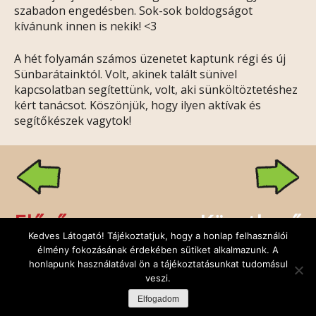
szabadon engedésben. Sok-sok boldogságot
kívánunk innen is nekik! <3
A hét folyamán számos üzenetet kaptunk régi és új
Sünbarátainktól. Volt, akinek talált sünivel
kapcsolatban segítettünk, volt, aki sünköltöztetéshez
kért tanácsot. Köszönjük, hogy ilyen aktívak és
segítőkészek vagytok!
Előző
Következő
Kedves Látogató! Tájékoztatjuk, hogy a honlap felhasználói
élmény fokozásának érdekében sütiket alkalmazunk. A
honlapunk használatával ön a tájékoztatásunkat tudomásul
veszi.
Rólunk
Kapcsolat
Facebook
Minden jog fenntartva: Sünbarát Alapítvány,
Elfogadom
design:
DuDe
| fejlesztő:
Godem