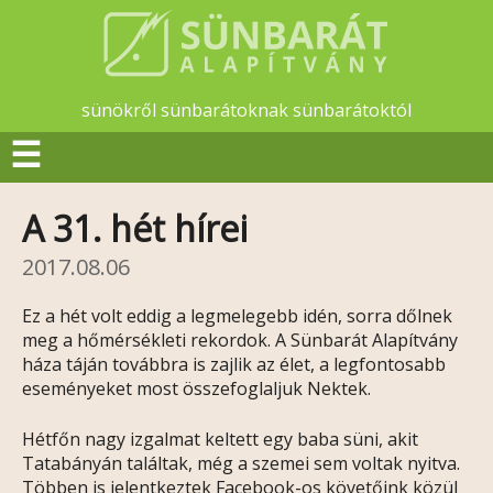
sünökről sünbarátoknak sünbarátoktól
☰
A 31. hét hírei
2017.08.06
Ez a hét volt eddig a legmelegebb idén, sorra dőlnek
meg a hőmérsékleti rekordok. A Sünbarát Alapítvány
háza táján továbbra is zajlik az élet, a legfontosabb
eseményeket most összefoglaljuk Nektek.
Hétfőn nagy izgalmat keltett egy baba süni, akit
Tatabányán találtak, még a szemei sem voltak nyitva.
Többen is jelentkeztek Facebook-os követőink közül