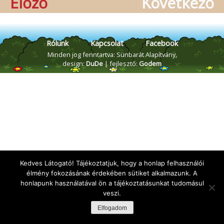
Előző
Következő
Rólunk
Kapcsolat
Facebook
Minden jog fenntartva: Sünbarát Alapítvány,
design:
DuDe
| fejlesztő:
Godem
Kedves Látogató! Tájékoztatjuk, hogy a honlap felhasználói
élmény fokozásának érdekében sütiket alkalmazunk. A
honlapunk használatával ön a tájékoztatásunkat tudomásul
veszi.
Elfogadom