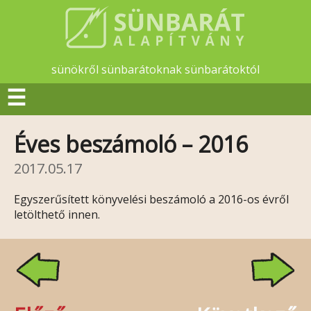
sünökről sünbarátoknak sünbarátoktól
☰
Éves beszámoló – 2016
2017.05.17
Egyszerűsített könyvelési beszámoló a 2016-os évről
letölthető innen.