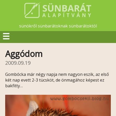
sünökről sünbarátoknak sünbarátoktól
☰
Aggódom
2009.09.19
Gombócka már négy napja nem nagyon eszik, az első
két nap evett 2-3 tücsköt, de önmagához képest ez
bakfitty…