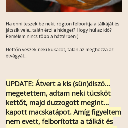
Ha enni teszek be neki, rögtön felborítja a tálkáját és
játszik vele…talán érzi a hideget? Hogy hül az idő?
Remélem nincs több a háttérben:(
Hétfőn veszek neki kukacot, talán az meghozza az
étvágyát…
UPDATE: Átvert a kis (sün)diszó…
megetettem, adtam neki tücsköt
kettőt, majd duzzogott megint…
kapott macskatápot. Amíg figyeltem
nem evett, felborította a tálkát és