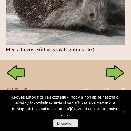
Még a hüvös előtt visszalátogatunk ide:)
Előző
Következő
Kedves Látogató! Tájékoztatjuk, hogy a honlap felhasználói
élmény fokozásának érdekében sütiket alkalmazunk. A
honlapunk használatával ön a tájékoztatásunkat tudomásul
veszi.
Rólunk
Kapcsolat
Facebook
Minden jog fenntartva: Sünbarát Alapítvány,
Elfogadom
design:
DuDe
| fejlesztő:
Godem