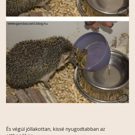
És végül jóllakottan, kissé nyugodtabban az