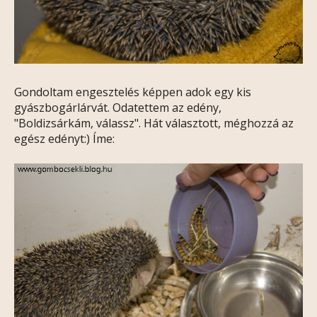
Gondoltam engesztelés képpen adok egy kis
gyászbogárlárvát. Odatettem az edény,
"Boldizsárkám, válassz". Hát választott, méghozzá az
egész edényt:) Íme: