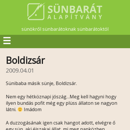
sünökről sünbarátoknak sünbarátoktól
☰
Boldizsár
2009.04.01
Sünibaba másik sünje, Boldizsár.
Nem egy hétköznapi jószág…Meg kell hagyni hogy
ilyen bundás pofit még egy plüss állaton se nagyon
látni.
Imádom
A duzzogásának igen csak hangot adott, elvégre ő
egy sün, aki éjszakai állat, mi meg napközben