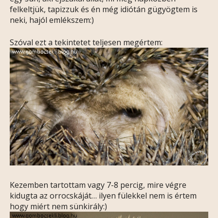
felkeltjük, tapizzuk és én még idiótán gügyögtem is
neki, hajól emlékszem:)
Szóval ezt a tekintetet teljesen megértem:
Kezemben tartottam vagy 7-8 percig, mire végre
kidugta az orrocskáját… ilyen fülekkel nem is értem
hogy miért nem sünkirály:)