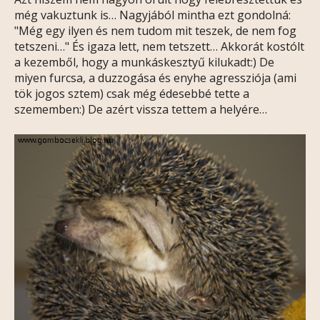
még vakuztunk is… Nagyjából mintha ezt gondolná:
"Még egy ilyen és nem tudom mit teszek, de nem fog
tetszeni…" És igaza lett, nem tetszett… Akkorát kostólt
a kezemből, hogy a munkáskesztyű kilukadt:) De
miyen furcsa, a duzzogása és enyhe agressziója (ami
tök jogos sztem) csak még édesebbé tette a
szememben:) De azért vissza tettem a helyére…