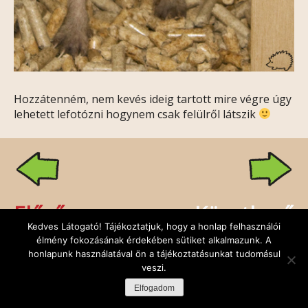
Hozzátenném, nem kevés ideig tartott mire végre úgy
lehetett lefotózni hogynem csak felülről látszik
Előző
Következő
Kedves Látogató! Tájékoztatjuk, hogy a honlap felhasználói
élmény fokozásának érdekében sütiket alkalmazunk. A
honlapunk használatával ön a tájékoztatásunkat tudomásul
veszi.
Rólunk
Kapcsolat
Facebook
Minden jog fenntartva: Sünbarát Alapítvány,
Elfogadom
design:
DuDe
| fejlesztő:
Godem