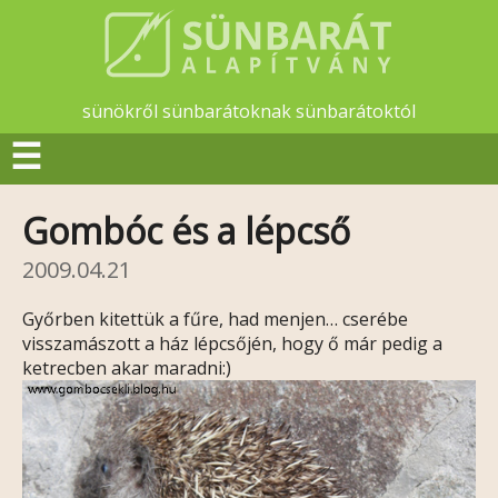
sünökről sünbarátoknak sünbarátoktól
☰
Gombóc és a lépcső
2009.04.21
Győrben kitettük a fűre, had menjen… cserébe
visszamászott a ház lépcsőjén, hogy ő már pedig a
ketrecben akar maradni:)