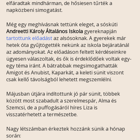
elfáradtak mindhárman, de hősiesen tűrték a
napközbeni simogatást.
Még egy meghívásnak tettünk eleget, a sóskúti
Andreetti Károly Általános Iskola
gyereknapján
tartottunk előadást
az alsósoknak. A gyerekek már
hetek óta gyűjtögették nekünk az iskola bejáratánál
az adományokat. Az előadáson feltett kérdéseinkre
ügyesen válaszoltak, és ők is érdeklődőek voltak egy-
egy téma iránt. A bátrabbak megsimogathatták
Amigot és Anubist, Kaparkát, a keleti sünit viszont
csak kellő távolságból lehetett megszemlélni.
Májusban útjára indítottunk jó pár sünit, többek
között most szabadult a szerelmespár, Alma és
Szemcsi, de a puffogásáról híres Liza is
visszatérhetett a természetbe.
Nagy létszámban érkeztek hozzánk sünik a hónap
során: