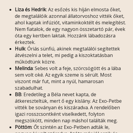
Liza és Hedrik
: Az esőzés kis híján elmosta őket,
de megtalálóik azonnal állatorvoshoz vitték őket,
ahol kaptak infúziót, vitaminkoktélt és melegítést.
Nem fiatalok, de egy nagyon összetartó pár, évek
óta egy kertben laktak. Hozzánk lábadozásra
érkeztek.
Hulk
: Óriás sünfiú, akinek megtalálói segítettek
átvészelni a telet, mi pedig a kiszoktatásban
működtünk közre.
Melinda
: Sebes volt a feje, szörcsögött és a lába
sem volt oké. Az egyik szeme is sérült. Most
viszont már fut, mint a nyúl, hamarosan
szabadulhat.
BB
: Eredetileg a Béla nevet kapta, de
átkereszteltük, mert ő egy kislány. Az Exo-Petbe
vitték be soványan és kiszáradva. A rendelőben
igazi rosszcsontként viselkedett, folyton
megszökött, minden nap máshol találták meg.
Pöttöm
: Őt szintén az Exo-Petben adták le,