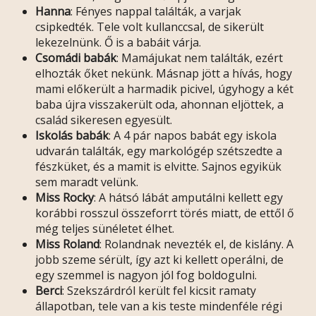
Hanna
: Fényes nappal találták, a varjak
csipkedték. Tele volt kullanccsal, de sikerült
lekezelnünk. Ő is a babáit várja.
Csomádi babák
: Mamájukat nem találták, ezért
elhozták őket nekünk. Másnap jött a hívás, hogy
mami előkerült a harmadik picivel, úgyhogy a két
baba újra visszakerült oda, ahonnan eljöttek, a
család sikeresen egyesült.
Iskolás babák
: A 4 pár napos babát egy iskola
udvarán találták, egy markológép szétszedte a
fészküket, és a mamit is elvitte. Sajnos egyikük
sem maradt velünk.
Miss Rocky
: A hátsó lábát amputálni kellett egy
korábbi rosszul összeforrt törés miatt, de ettől ő
még teljes sünéletet élhet.
Miss Roland
: Rolandnak nevezték el, de kislány. A
jobb szeme sérült, így azt ki kellett operálni, de
egy szemmel is nagyon jól fog boldogulni.
Berci
: Szekszárdról került fel kicsit ramaty
állapotban, tele van a kis teste mindenféle régi