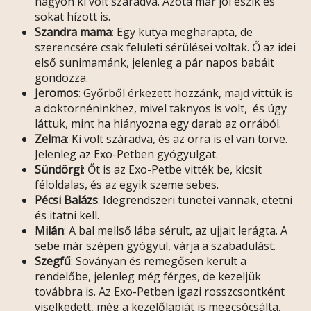
nagyon ki volt száradva. Azóta már jól eszik és
sokat hízott is.
Szandra mama
: Egy kutya megharapta, de
szerencsére csak felületi sérülései voltak. Ő az idei
első sünimamánk, jelenleg a pár napos babáit
gondozza.
Jeromos
: Győrből érkezett hozzánk, majd vittük is
a doktornéninkhez, mivel taknyos is volt, és úgy
láttuk, mint ha hiányozna egy darab az orrából.
Zelma
: Ki volt száradva, és az orra is el van törve.
Jelenleg az Exo-Petben gyógyulgat.
Sündörgi
: Őt is az Exo-Petbe vitték be, kicsit
féloldalas, és az egyik szeme sebes.
Pécsi Balázs
: Idegrendszeri tünetei vannak, etetni
és itatni kell.
Milán
: A bal mellső lába sérült, az ujjait lerágta. A
sebe már szépen gyógyul, várja a szabadulást.
Szegfű
: Soványan és remegősen került a
rendelőbe, jelenleg még férges, de kezeljük
továbbra is. Az Exo-Petben igazi rosszcsontként
viselkedett, még a kezelőlapját is megcsócsálta.