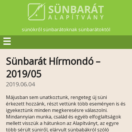
sünökről sünbarátoknak sünbarátoktól
☰
Sünbarát Hírmondó –
2019/05
2019.06.04
Májusban sem unatkoztunk, rengeteg új süni
érkezett hozzánk, részt vettünk több eseményen is és
igyekeztünk minden megkeresésre válaszolni.
Mindannyian munka, család és egyéb elfoglaltságok
mellett visszük a hátunkon az Alapítványt, az egyre
több sérült süniről, elárvult sünbabákról szóló