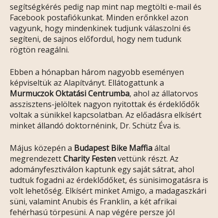
segítségkérés pedig nap mint nap megtölti e-mail és
Facebook postafiókunkat. Minden erőnkkel azon
vagyunk, hogy mindenkinek tudjunk válaszolni és
segíteni, de sajnos előfordul, hogy nem tudunk
rögtön reagálni.
Ebben a hónapban három nagyobb eseményen
képviseltük az Alapítványt. Ellátogattunk a
Murmuczok Oktatási Centrumba
, ahol az állatorvos
asszisztens-jelöltek nagyon nyitottak és érdeklődők
voltak a sünikkel kapcsolatban. Az előadásra elkísért
minket állandó doktornénink, Dr. Schütz Éva is.
Május közepén a
Budapest Bike Maffia
által
megrendezett
Charity Festen
vettünk részt. Az
adományfesztiválon kaptunk egy saját sátrat, ahol
tudtuk fogadni az érdeklődőket, és sünisimogatásra is
volt lehetőség. Elkísért minket Amigo, a madagaszkári
süni, valamint Anubis és Franklin, a két afrikai
fehérhasú törpesüni. A nap végére persze jól