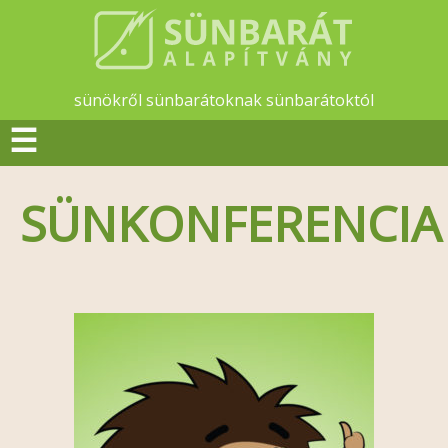
sünökről sünbarátoknak sünbarátoktól
☰
SÜNKONFERENCIA