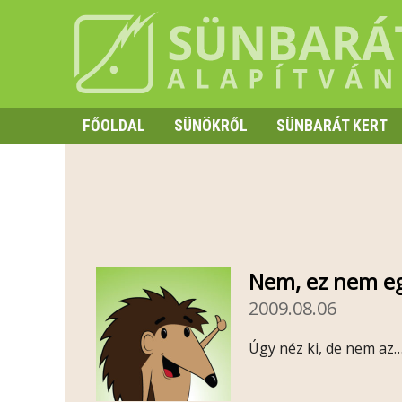
FŐOLDAL
SÜNÖKRŐL
SÜNBARÁT KERT
SZAPORODÁS
HIBERNÁCIÓ
TÜSKE ÉS VISELKEDÉS
Nem, ez nem eg
2009.08.06
Úgy néz ki, de nem az… 