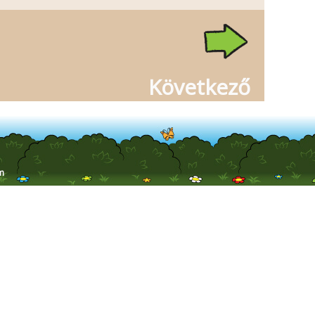
Következő
m