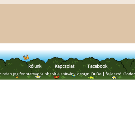
Rólunk
Kapcsolat
Facebook
Minden jog fenntartva: Sünbarát Alapítvány,
design:
DuDe
| fejlesztő:
Gode