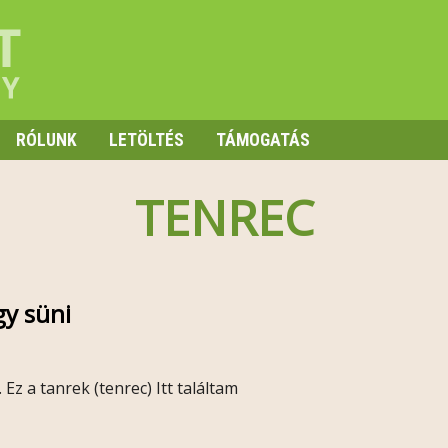
RÓLUNK
LETÖLTÉS
TÁMOGATÁS
TENREC
y süni
Ez a tanrek (tenrec) Itt találtam