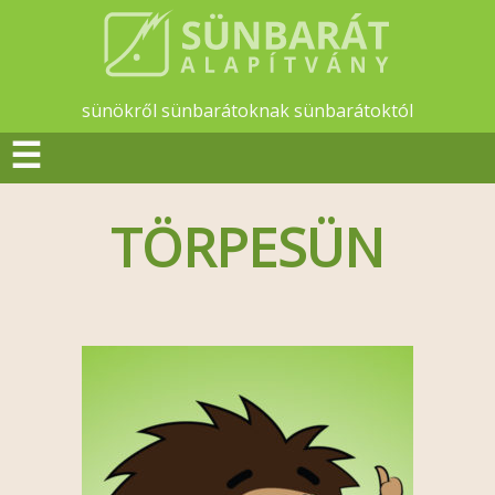
sünökről sünbarátoknak sünbarátoktól
☰
TÖRPESÜN