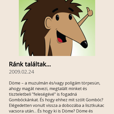
Ránk találtak…
2009.02.24
Döme – a muzulmán és/vagy poligám törpesün,
ahogy magát nevezi, megtalált minket és
tiszteletbeli "feleségévé" is fogadná
Gombóckánkat. És hogy ehhez mit szólt Gombóc?
Elégedetten vonult vissza a dobozába a lisztkukac
vacsora után… És hogy ki is Döme? Döme és