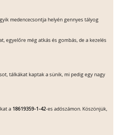
 egyik medencecsontja helyén gennyes tályog
gat, egyelőre még atkás és gombás, de a kezelés
ot, tálkákat kaptak a sünik, mi pedig egy nagy
okat a
18619359-1-42
-es adószámon. Köszönjük,