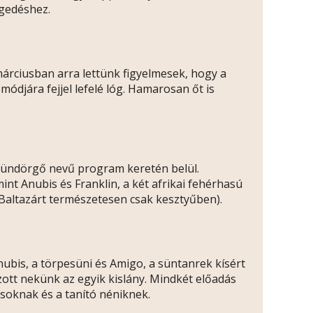
ngedéshez.
d márciusban arra lettünk figyelmesek, hogy a
ódjára fejjel lefelé lóg. Hamarosan őt is
 Sündörgő nevű program keretén belül.
int Anubis és Franklin, a két afrikai fehérhasú
(Baltazárt természetesen csak kesztyűben).
Anubis, a törpesüni és Amigo, a süntanrek kísért
zott nekünk az egyik kislány. Mindkét előadás
soknak és a tanító néniknek.