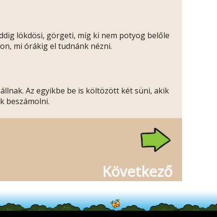
ddig lökdösi, görgeti, míg ki nem potyog belőle
kon, mi órákig el tudnánk nézni.
lnak. Az egyikbe be is költözött két süni, akik
k beszámolni.
Következő