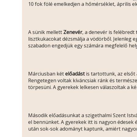
10 fok fölé emelkedjen a hőmérséklet, április 
A sünik mellett
Zenevér
, a denevér is felébredt
lisztkukacokat dézsmálja a vödörből. Jelenleg e
szabadon engedjük egy számára megfelelő hel
Márciusban két
előadást
is tartottunk, az els
Rengetegen voltak kíváncsiak ránk és természete
törpesüni. A gyerekek lelkesen válaszoltak a k
Második előadásunkat a szigethalmi Szent István
el bennünket. A gyerekek itt is nagyon édesek é
után sok-sok adományt kaptunk, amiért nagyon