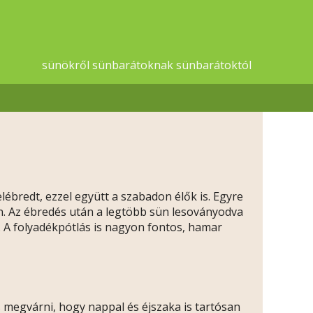
sünökről sünbarátoknak sünbarátoktól
lébredt, ezzel együtt a szabadon élők is. Egyre
n. Az ébredés után a legtöbb sün lesoványodva
t. A folyadékpótlás is nagyon fontos, hamar
s megvárni, hogy nappal és éjszaka is tartósan