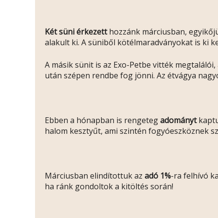
Két süni érkezett
hozzánk márciusban, egyikőjük
alakult ki. A süniből kötélmaradványokat is ki k
A másik sünit is az Exo-Petbe vitték megtalálói
után szépen rendbe fog jönni. Az étvágya nagyon
Ebben a hónapban is rengeteg
adományt
kaptu
halom kesztyűt, ami szintén fogyóeszköznek sz
Márciusban elindítottuk az
adó 1%
-ra felhívó 
ha ránk gondoltok a kitöltés során!