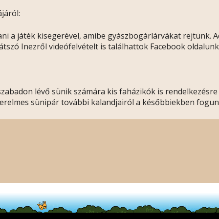
járól:
ani a játék kisegerével, amibe gyászbogárlárvákat rejtünk. A
átszó Inezről videófelvételt is találhattok Facebook oldalun
abadon lévő sünik számára kis faházikók is rendelkezésre ál
erelmes sünipár további kalandjairól a későbbiekben fogun