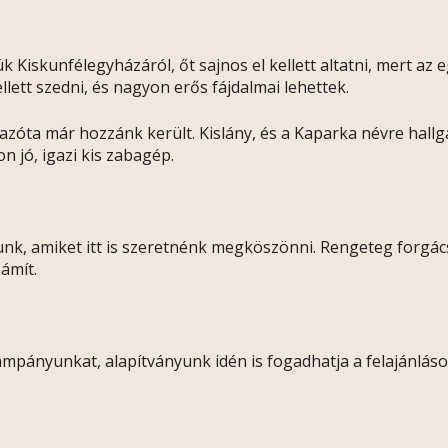
 Kiskunfélegyházáról, őt sajnos el kellett altatni, mert az
ellett szedni, és nagyon erős fájdalmai lehettek.
, azóta már hozzánk került. Kislány, és a Kaparka névre hall
 jó, igazi kis zabagép.
nk, amiket itt is szeretnénk megköszönni. Rengeteg forgács
ámít.
kampányunkat, alapítványunk idén is fogadhatja a felajánlás