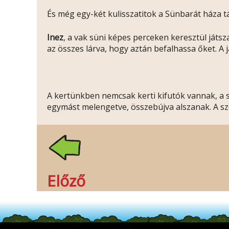
És még egy-két kulisszatitok a Sünbarát háza tá
Inez
, a vak süni képes perceken keresztül játsz
az összes lárva, hogy aztán befalhassa őket. A j
A kertünkben nemcsak kerti kifutók vannak, a sz
egymást melengetve, összebújva alszanak. A sz
Előző