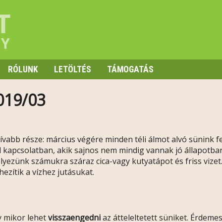
RÓLUNK
LETÖLTÉS
TÁMOGATÁS
019/03
tívabb része: március végére minden téli álmot alvó sünink fe
l kapcsolatban, akik sajnos nem mindig vannak jó állapotba
helyezünk számukra száraz cica-vagy kutyatápot és friss vize
zítik a vízhez jutásukat.
y mikor lehet
visszaengedni
az átteleltetett süniket. Érdeme