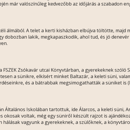
elején már valószínűleg kedvezőbb az időjárás a szabadon e
 téli álmából. A telet a kerti kisházban elbújva töltötte, maj
gy dobozban lakik, megkapaszkodik, ahol tud, és jó denevér m
yen.
őt a FSZEK Zsókavár utcai Könyvtárban, a gyerekeknek szóló
sen a sünikre, elkísért minket Baltazár, a keleti süni, valam
érdéseinkre, és a bátrabbak megsimogathatták a süniket is 
 Általános Iskolában tartottuk, ide Álarcos, a keleti süni, 
s okosak voltak, még egy süniről készült rajzot is ajándéko
 hálásak vagyunk a gyerekeknek, a szülőknek, a könyvtáro