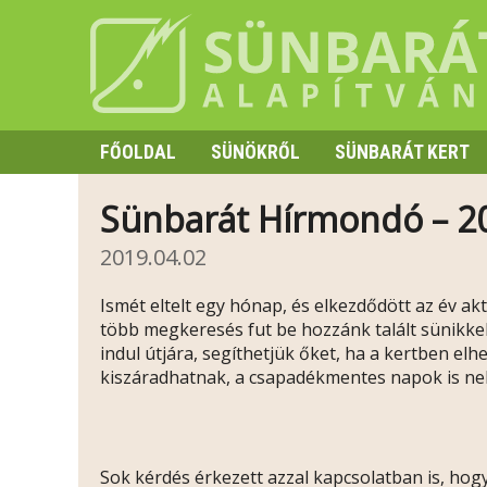
FŐOLDAL
SÜNÖKRŐL
SÜNBARÁT KERT
SZAPORODÁS
Sünbarát Hírmondó – 2
HIBERNÁCIÓ
2019.04.02
TÜSKE ÉS VISELKEDÉS
Ismét eltelt egy hónap, és elkezdődött az év ak
több megkeresés fut be hozzánk talált sünikke
indul útjára, segíthetjük őket, ha a kertben el
kiszáradhatnak, a csapadékmentes napok is nehe
Sok kérdés érkezett azzal kapcsolatban is, hog