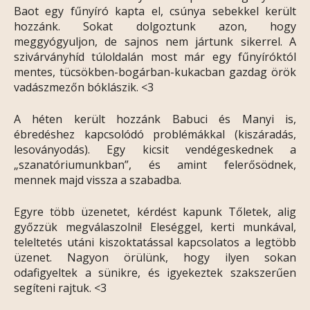
Baot egy fűnyíró kapta el, csúnya sebekkel került
hozzánk. Sokat dolgoztunk azon, hogy
meggyógyuljon, de sajnos nem jártunk sikerrel. A
szivárványhíd túloldalán most már egy fűnyíróktól
mentes, tücsökben-bogárban-kukacban gazdag örök
vadászmezőn bóklászik. <3
A héten került hozzánk Babuci és Manyi is,
ébredéshez kapcsolódó problémákkal (kiszáradás,
lesoványodás). Egy kicsit vendégeskednek a
„szanatóriumunkban”, és amint felerősödnek,
mennek majd vissza a szabadba.
Egyre több üzenetet, kérdést kapunk Tőletek, alig
győzzük megválaszolni! Eleséggel, kerti munkával,
teleltetés utáni kiszoktatással kapcsolatos a legtöbb
üzenet. Nagyon örülünk, hogy ilyen sokan
odafigyeltek a sünikre, és igyekeztek szakszerűen
segíteni rajtuk. <3