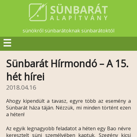
sünökről sünbarátoknak sünbarátoktól
☰
Sünbarát Hírmondó – A 15.
hét hírei
2018.04.16
Ahogy kipendült a tavasz, egyre több az esemény a
Sünbarát háza táján. Nézzük, mi minden történt ezen
a héten!
Az egyik legnagyobb feladatot a héten egy Bao névre
keresztelt süni személyében kaptuk. Szegény kicsi