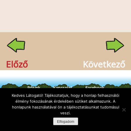
Előző
Következő
Rólunk
Kapcsolat
Facebook
Minden jog fenntartva: Sünbarát Alapítvány,
Kedves Látogató! Tájékoztatjuk, hogy a honlap felhasználói
design:
DuDe
| fejlesztő:
Godem
élmény fokozásának érdekében sütiket alkalmazunk. A
honlapunk használatával ön a tájékoztatásunkat tudomásul
veszi.
Elfogadom