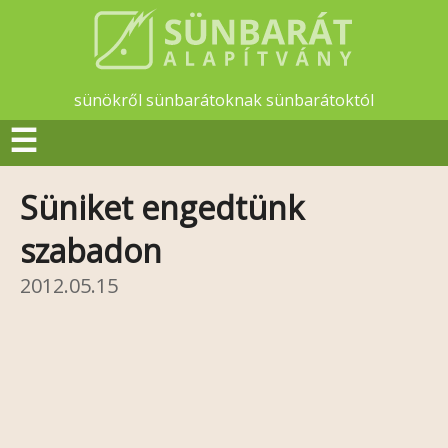
sünökről sünbarátoknak sünbarátoktól
☰
Süniket engedtünk
szabadon
2012.05.15