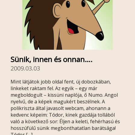
Sünik, innen és onnan….
2009.03.03
Mint látjátok jobb oldal fent, új dobozkában,
linkeket raktam fel. Az egyik – egy már
megboldogult – kissüni naplója, ő Numo. Angol
nyelvű, de a képek magukért beszélnek. A
polikriszta által javasolt webcam, ahonann a
kedvenc képeim: Tódor, kinek gazdája tollából
való a következő sor: Éljen a keleti, fehérhasú és
hosszúfülű sünik megbonthatatlan barátsága!
Tódor […]