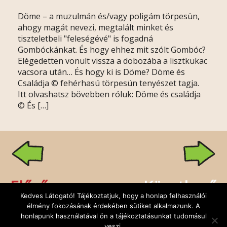
Döme – a muzulmán és/vagy poligám törpesün,
ahogy magát nevezi, megtalált minket és
tiszteletbeli "feleségévé" is fogadná
Gombóckánkat. És hogy ehhez mit szólt Gombóc?
Elégedetten vonult vissza a dobozába a lisztkukac
vacsora után… És hogy ki is Döme? Döme és
Családja © fehérhasú törpesün tenyészet tagja.
Itt olvashatsz bövebben róluk: Döme és családja
© És […]
Előző
Következő
Kedves Látogató! Tájékoztatjuk, hogy a honlap felhasználói
élmény fokozásának érdekében sütiket alkalmazunk. A
honlapunk használatával ön a tájékoztatásunkat tudomásul
veszi.