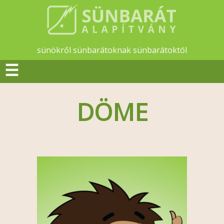
sünökről sünbarátoknak sünbarátoktól
☰
DÖME