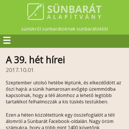
sünökről sünbarátoknak sünbarátoktól
☰
A 39. hét hírei
2017.10.01
Szeptember utolsó hetébe léptünk, és elkezdődött az
őszi hajrá: a sünik hamarosan evőgép üzemmódba
kapcsolnak, hogy a téli álomhoz a lehető legtöbb
tartalékot felhalmozzák a kis tüskés testükben.
Ezen a héten közzétettünk egy összefoglalót a téli
álomról a Sünbarát Facebook-oldalán. Nagy öröm
számukra, hogy a több mint 1400 követőnk