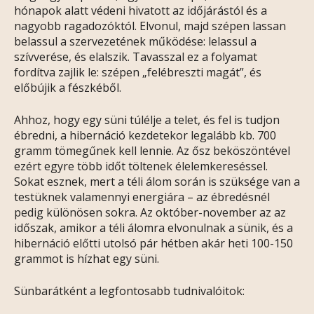
hónapok alatt védeni hivatott az időjárástól és a
nagyobb ragadozóktól. Elvonul, majd szépen lassan
belassul a szervezetének működése: lelassul a
szívverése, és elalszik. Tavasszal ez a folyamat
fordítva zajlik le: szépen „felébreszti magát”, és
előbújik a fészkéből.
Ahhoz, hogy egy süni túlélje a telet, és fel is tudjon
ébredni, a hibernáció kezdetekor legalább kb. 700
gramm tömegűnek kell lennie. Az ősz beköszöntével
ezért egyre több időt töltenek élelemkereséssel.
Sokat esznek, mert a téli álom során is szüksége van a
testüknek valamennyi energiára – az ébredésnél
pedig különösen sokra. Az október-november az az
időszak, amikor a téli álomra elvonulnak a sünik, és a
hibernáció előtti utolsó pár hétben akár heti 100-150
grammot is hízhat egy süni.
Sünbarátként a legfontosabb tudnivalóitok: