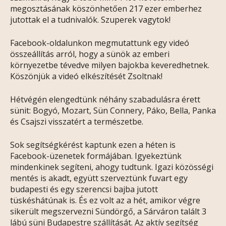
megosztásának köszönhetően 217 ezer emberhez
jutottak el a tudnivalók. Szuperek vagytok!
Facebook-oldalunkon megmutattunk egy videó
összeállítás arról, hogy a sünök az emberi
környezetbe tévedve milyen bajokba keveredhetnek.
Köszönjük a videó elkészítését Zsoltnak!
Hétvégén elengedtünk néhány szabadulásra érett
sünit: Bogyó, Mozart, Sün Connery, Páko, Bella, Panka
és Csajszi visszatért a természetbe.
Sok segítségkérést kaptunk ezen a héten is
Facebook-üzenetek formájában. Igyekeztünk
mindenkinek segíteni, ahogy tudtunk. Igazi közösségi
mentés is akadt, együtt szerveztünk fuvart egy
budapesti és egy szerencsi bajba jutott
tüskéshátúnak is. És ez volt az a hét, amikor végre
sikerült megszervezni Sündörgő, a Sárváron talált 3
lábú süni Budapestre szállítását. Az aktív segítség