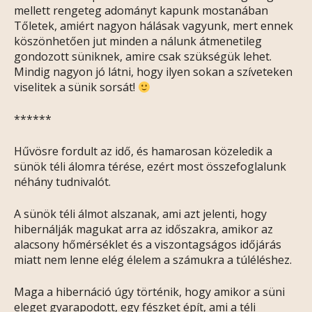
mellett rengeteg adományt kapunk mostanában
Tőletek, amiért nagyon hálásak vagyunk, mert ennek
köszönhetően jut minden a nálunk átmenetileg
gondozott süniknek, amire csak szükségük lehet.
Mindig nagyon jó látni, hogy ilyen sokan a szíveteken
viselitek a sünik sorsát!
******
Hűvösre fordult az idő, és hamarosan közeledik a
sünök téli álomra térése, ezért most összefoglalunk
néhány tudnivalót.
A sünök téli álmot alszanak, ami azt jelenti, hogy
hibernálják magukat arra az időszakra, amikor az
alacsony hőmérséklet és a viszontagságos időjárás
miatt nem lenne elég élelem a számukra a túléléshez.
Maga a hibernáció úgy történik, hogy amikor a süni
eleget gyarapodott, egy fészket épít, ami a téli