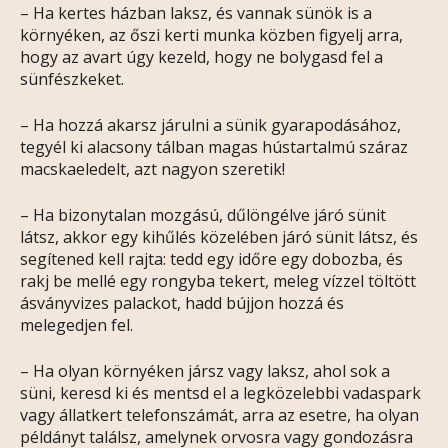
– Ha kertes házban laksz, és vannak sünök is a
környéken, az őszi kerti munka közben figyelj arra,
hogy az avart úgy kezeld, hogy ne bolygasd fel a
sünfészkeket.
– Ha hozzá akarsz járulni a sünik gyarapodásához,
tegyél ki alacsony tálban magas hústartalmú száraz
macskaeledelt, azt nagyon szeretik!
– Ha bizonytalan mozgású, dűlöngélve járó sünit
látsz, akkor egy kihűlés közelében járó sünit látsz, és
segítened kell rajta: tedd egy időre egy dobozba, és
rakj be mellé egy rongyba tekert, meleg vízzel töltött
ásványvizes palackot, hadd bújjon hozzá és
melegedjen fel.
– Ha olyan környéken jársz vagy laksz, ahol sok a
süni, keresd ki és mentsd el a legközelebbi vadaspark
vagy állatkert telefonszámát, arra az esetre, ha olyan
példányt találsz, amelynek orvosra vagy gondozásra