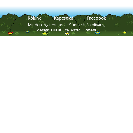
Rólunk
Kapcsolat
Facebook
Minden jog fenntartva: Sünbarát Alapítvány,
design:
DuDe
| fejlesztő:
Godem