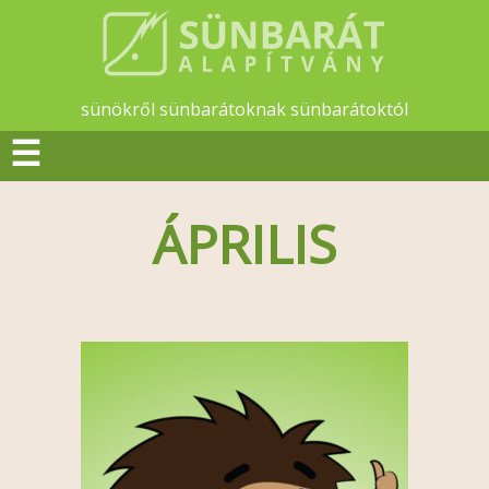
sünökről sünbarátoknak sünbarátoktól
☰
ÁPRILIS