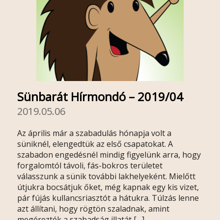
Sünbarát Hírmondó – 2019/04
2019.05.06
Az április már a szabadulás hónapja volt a
süniknél, elengedtük az első csapatokat. A
szabadon engedésnél mindig figyelünk arra, hogy
forgalomtól távoli, fás-bokros területet
válasszunk a sünik további lakhelyeként. Mielőtt
útjukra bocsátjuk őket, még kapnak egy kis vizet,
pár fújás kullancsriasztót a hátukra. Túlzás lenne
azt állítani, hogy rögtön szaladnak, amint
megérezték a szabadság illatát […]