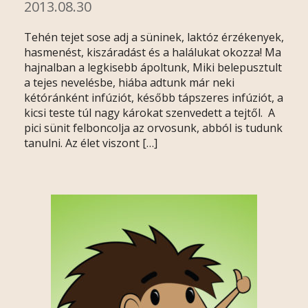
2013.08.30
Tehén tejet sose adj a süninek, laktóz érzékenyek,
hasmenést, kiszáradást és a halálukat okozza! Ma
hajnalban a legkisebb ápoltunk, Miki belepusztult
a tejes nevelésbe, hiába adtunk már neki
kétóránként infúziót, később tápszeres infúziót, a
kicsi teste túl nagy károkat szenvedett a tejtől. A
pici sünit felboncolja az orvosunk, abból is tudunk
tanulni. Az élet viszont […]