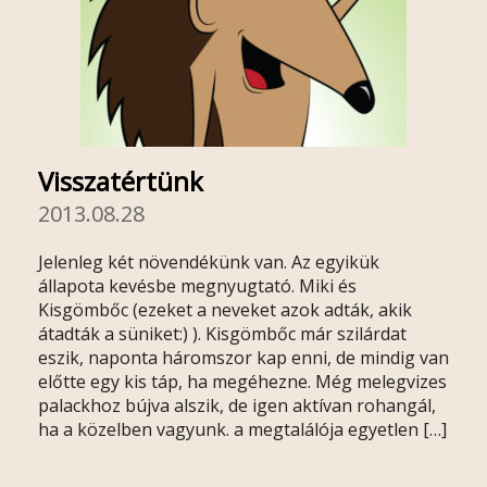
Visszatértünk
2013.08.28
Jelenleg két növendékünk van. Az egyikük
állapota kevésbe megnyugtató. Miki és
Kisgömbőc (ezeket a neveket azok adták, akik
átadták a süniket:) ). Kisgömbőc már szilárdat
eszik, naponta háromszor kap enni, de mindig van
előtte egy kis táp, ha megéhezne. Még melegvizes
palackhoz bújva alszik, de igen aktívan rohangál,
ha a közelben vagyunk. a megtalálója egyetlen […]