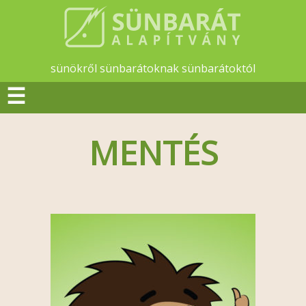
sünökről sünbarátoknak sünbarátoktól
☰
MENTÉS