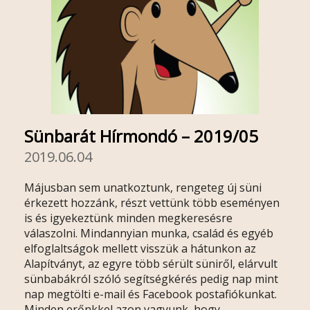
Sünbarát Hírmondó – 2019/05
2019.06.04
Májusban sem unatkoztunk, rengeteg új süni
érkezett hozzánk, részt vettünk több eseményen
is és igyekeztünk minden megkeresésre
válaszolni. Mindannyian munka, család és egyéb
elfoglaltságok mellett visszük a hátunkon az
Alapítványt, az egyre több sérült süniről, elárvult
sünbabákról szóló segítségkérés pedig nap mint
nap megtölti e-mail és Facebook postafiókunkat.
Minden erőnkkel azon vagyunk, hogy