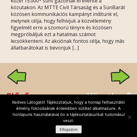
közel 15.000* sünt gázolnak el évente a
közutakon. Az MTTE Civil Társaság és a SünBarát
közösen kommunikációs kampányt indítunk el,
melynek célja, hogy felhívjuk a közvélemény
figyelmét erre a szomorú tényre és közösen
megpróbáljuk ezt a hatalmas számot
lecsökkenteni. Az akciónak fontos célja, hogy más
állatbarátokat is bevonjuk […]
Előző
Következő
Kedves Látogató! Tájékoztatjuk, hogy a honlap felhasználói
élmény fokozásának érdekében sütiket alkalmazunk. A
honlapunk használatával ön a tájékoztatásunkat tudomásul
veszi.
Rólunk
Kapcsolat
Facebook
Minden jog fenntartva: Sünbarát Alapítvány,
Elfogadom
design:
DuDe
| fejlesztő:
Godem