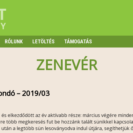
RÓLUNK
LETÖLTÉS
TÁMOGATÁS
ZENEVÉR
ondó – 2019/03
, és elkezdődött az év aktívabb része: március végére minden 
yre több megkeresés fut be hozzánk talált sünikkel kapcsol
 után a legtöbb sün lesoványodva indul útjára, segíthetjük 