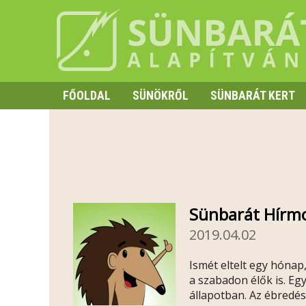
FŐOLDAL
SÜNÖKRŐL
SÜNBARÁT KERT
SZAPORODÁS
HIBERNÁCIÓ
TÜSKE ÉS VISELKEDÉS
Sünbarát Hírm
2019.04.02
Ismét eltelt egy hónap
a szabadon élők is. Eg
állapotban. Az ébredés