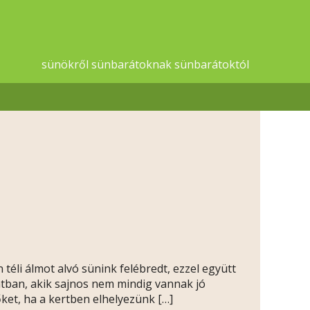
sünökről sünbarátoknak sünbarátoktól
téli álmot alvó sünink felébredt, ezzel együtt
atban, akik sajnos nem mindig vannak jó
őket, ha a kertben elhelyezünk […]