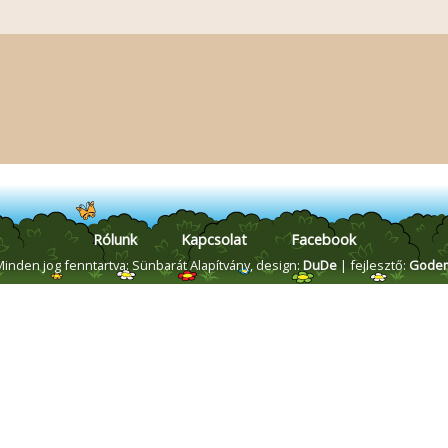
Rólunk
Kapcsolat
Facebook
Minden jog fenntartva: Sünbarát Alapítvány,
design:
DuDe
| fejlesztő:
Gode