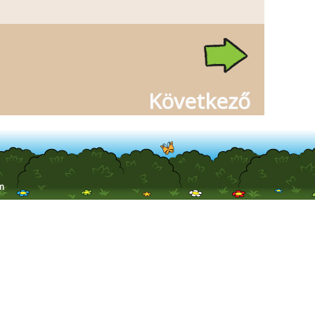
Következő
m