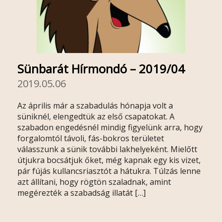
Sünbarát Hírmondó – 2019/04
2019.05.06
Az április már a szabadulás hónapja volt a
süniknél, elengedtük az első csapatokat. A
szabadon engedésnél mindig figyelünk arra, hogy
forgalomtól távoli, fás-bokros területet
válasszunk a sünik további lakhelyeként. Mielőtt
útjukra bocsátjuk őket, még kapnak egy kis vizet,
pár fújás kullancsriasztót a hátukra. Túlzás lenne
azt állítani, hogy rögtön szaladnak, amint
megérezték a szabadság illatát […]