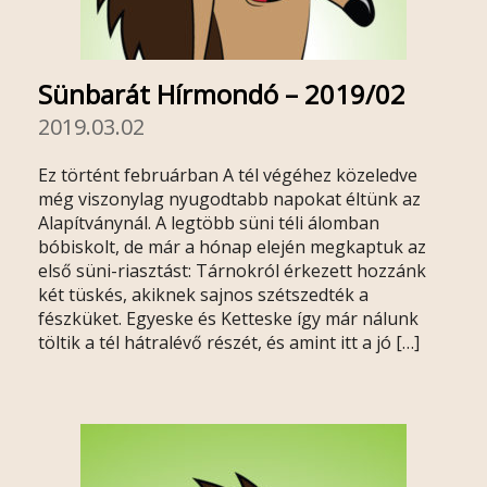
Sünbarát Hírmondó – 2019/02
2019.03.02
Ez történt februárban A tél végéhez közeledve
még viszonylag nyugodtabb napokat éltünk az
Alapítványnál. A legtöbb süni téli álomban
bóbiskolt, de már a hónap elején megkaptuk az
első süni-riasztást: Tárnokról érkezett hozzánk
két tüskés, akiknek sajnos szétszedték a
fészküket. Egyeske és Ketteske így már nálunk
töltik a tél hátralévő részét, és amint itt a jó […]