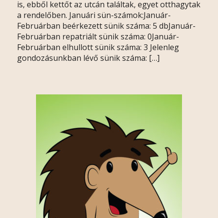
is, ebből kettőt az utcán találtak, egyet otthagytak
a rendelőben. Januári sün-számok:Január-
Februárban beérkezett sünik száma: 5 dbJanuár-
Februárban repatriált sünik száma: 0Január-
Februárban elhullott sünik száma: 3 Jelenleg
gondozásunkban lévő sünik száma: […]