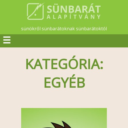
sünökről sünbarátoknak sünbarátoktól
☰
KATEGÓRIA:
EGYÉB