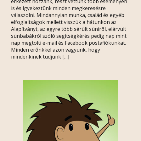
érkezett hozzánk, részt vettünk több eseményen
is és igyekeztünk minden megkeresésre
válaszolni. Mindannyian munka, család és egyéb
elfoglaltságok mellett visszük a hátunkon az
Alapítványt, az egyre több sérült süniről, elárvult
sünbabákról szóló segítségkérés pedig nap mint
nap megtölti e-mail és Facebook postafiókunkat.
Minden erőnkkel azon vagyunk, hogy
mindenkinek tudjunk […]