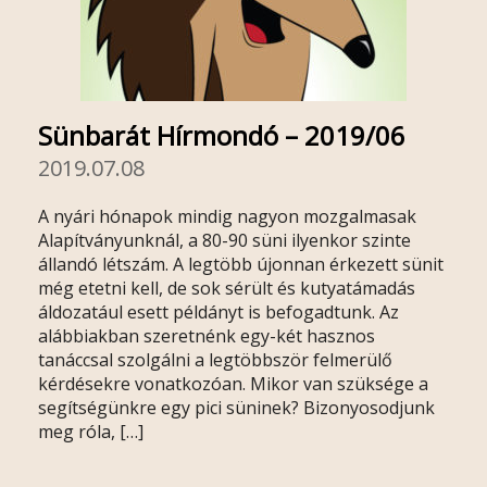
Sünbarát Hírmondó – 2019/06
2019.07.08
A nyári hónapok mindig nagyon mozgalmasak
Alapítványunknál, a 80-90 süni ilyenkor szinte
állandó létszám. A legtöbb újonnan érkezett sünit
még etetni kell, de sok sérült és kutyatámadás
áldozatául esett példányt is befogadtunk. Az
alábbiakban szeretnénk egy-két hasznos
tanáccsal szolgálni a legtöbbször felmerülő
kérdésekre vonatkozóan. Mikor van szüksége a
segítségünkre egy pici süninek? Bizonyosodjunk
meg róla, […]